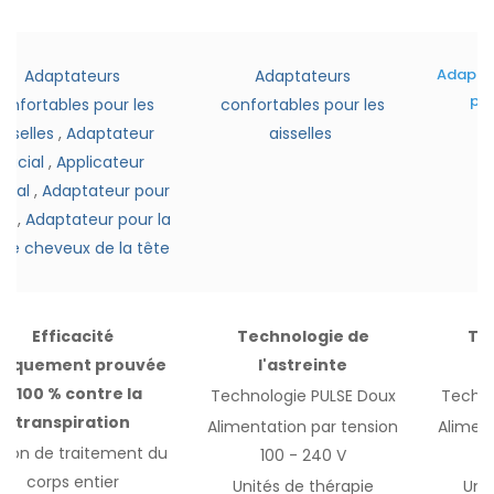
Adaptat
Adaptateurs
Adaptateurs
pou
onfortables pour les
confortables pour les
isselles
,
Adaptateur
aisselles
facial
,
Applicateur
cial
,
Adaptateur pour
nt
,
Adaptateur pour la
tie cheveux de la tête
Efficacité
Technologie de
Te
iniquement prouvée
l'astreinte
à 100 % contre la
Technologie PULSE Doux
Techno
transpiration
Alimentation par tension
Aliment
tion de traitement du
100 - 240 V
corps entier
Unités de thérapie
Unit