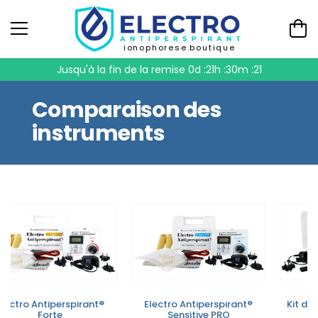
ionophorese.boutique
Jusqu'à la fin de la remise
0d :21h :30m :20
Comparaison des
instruments
Electro Antiperspirant®
Electro Antiperspirant®
Kit de
Forte
Sensitive PRO