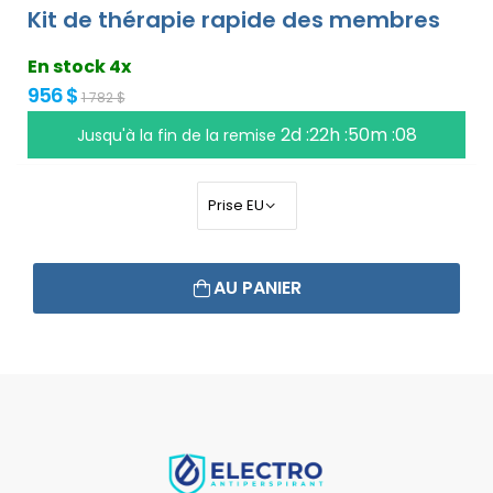
Kit de thérapie rapide des membres
En stock 4x
956 $
1 782 $
2d :22h :50m :07
Jusqu'à la fin de la remise
AU PANIER