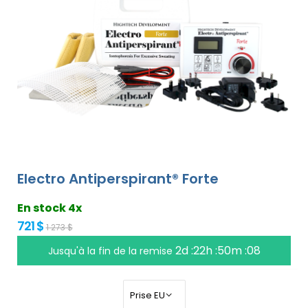
Electro Antiperspirant® Forte
En stock 4x
721 $
1 273 $
2d :22h :50m :07
Jusqu'à la fin de la remise