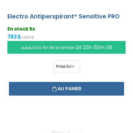
Electro Antiperspirant® Sensitive PRO
En stock 5x
783 $
1 639 $
2d :22h :50m :07
Jusqu'à la fin de la remise
AU PANIER