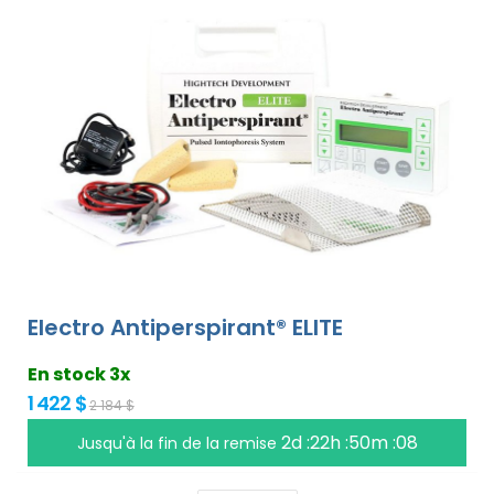
Electro Antiperspirant® ELITE
En stock 3x
1 422 $
2 184 $
2d :22h :50m :07
Jusqu'à la fin de la remise