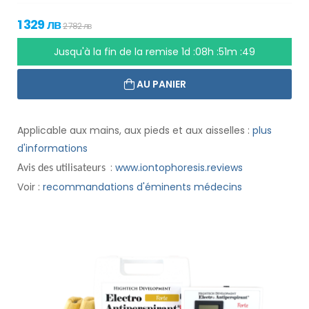
1 329 лв
2 782 лв
Jusqu'à la fin de la remise
1d :08h :51m :48
AU PANIER
Applicable aux mains, aux pieds et aux aisselles :
plus
d'informations
:
www.iontophoresis.reviews
Avis des utilisateurs
Voir :
recommandations d'éminents médecins