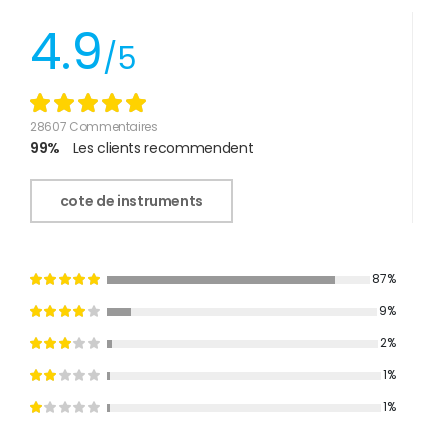
4.9
/5
28607 Commentaires
99%
Les clients recommendent
cote de instruments
87%
9%
2%
1%
1%