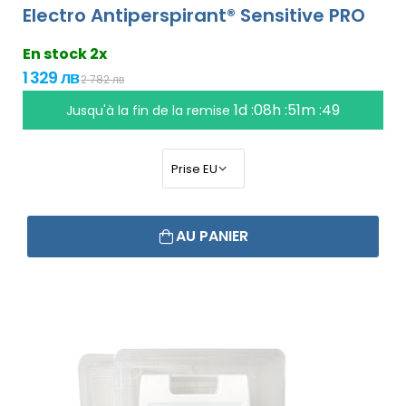
Electro Antiperspirant® Sensitive PRO
En stock 2x
1 329 лв
2 782 лв
1d :08h :51m :48
Jusqu'à la fin de la remise
AU PANIER