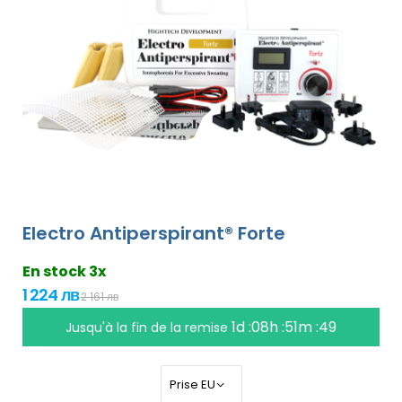
Electro Antiperspirant® Forte
En stock 3x
1 224 лв
2 161 лв
1d :08h :51m :48
Jusqu'à la fin de la remise