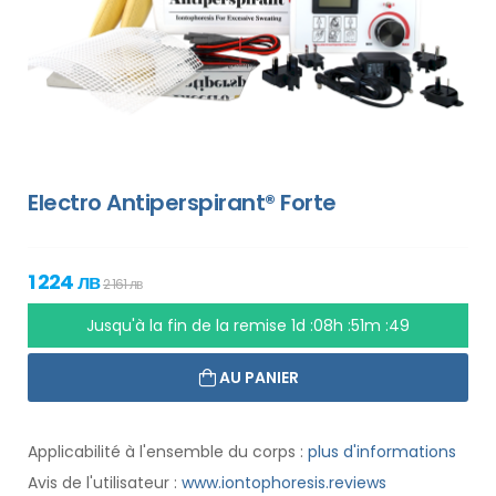
Electro Antiperspirant® Forte
1 224 лв
2 161 лв
Jusqu'à la fin de la remise
1d :08h :51m :48
AU PANIER
Applicabilité à l'ensemble du corps :
plus d'informations
Avis de l'utilisateur :
www.iontophoresis.reviews