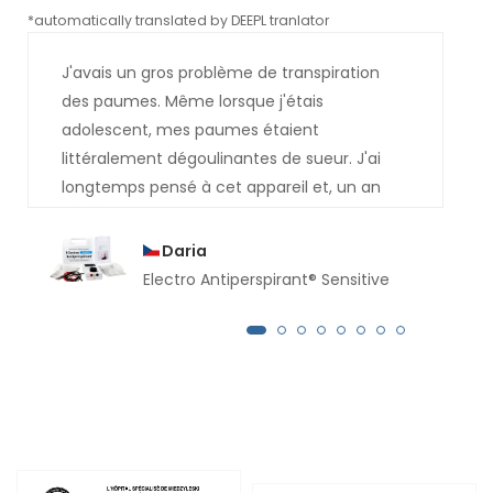
*automatically translated by DEEPL tranlator
*aut
J'avais un gros problème de transpiration
des paumes. Même lorsque j'étais
adolescent, mes paumes étaient
littéralement dégoulinantes de sueur. J'ai
longtemps pensé à cet appareil et, un an
plus tard, je l'ai acheté. Le résultat est
maintenant très bon, j'aurais dû l'acheter
Daria
bien plus tôt. Depuis plusieurs mois, aucune
Electro Antiperspirant® Sensitive
goutte de sueur ne coule de mes mains.