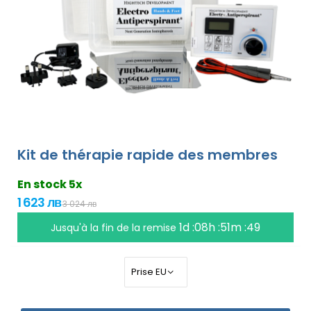
Kit de thérapie rapide des membres
En stock 5x
1 623 лв
3 024 лв
1d :08h :51m :48
Jusqu'à la fin de la remise