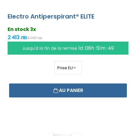
Electro Antiperspirant® ELITE
En stock 3x
2 413 лв
3 707 лв
1d :08h :51m :48
Jusqu'à la fin de la remise
AU PANIER