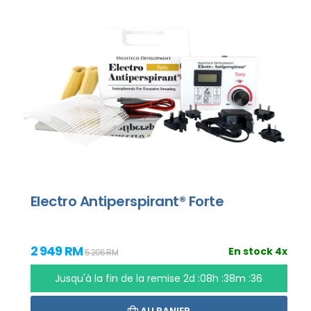
Electro Antiperspirant® Forte
2 949 RM
En stock 4x
5 206 RM
Jusqu'à la fin de la remise
2d :08h :38m :35