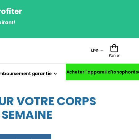
ofiter
irant!
MYR
Panier
Acheter l'appareil d'ionophorès
mboursement garantie
SUR VOTRE CORPS
1 SEMAINE