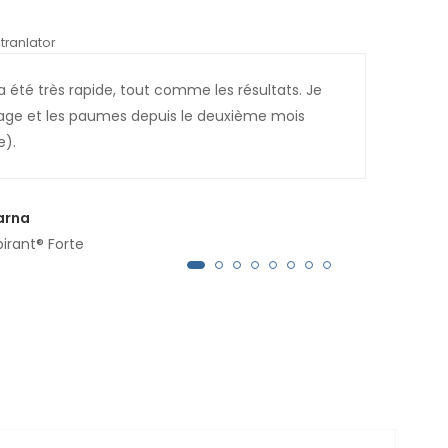
tranlator
*automati
a été très rapide, tout comme les résultats. Je
Au d
visage et les paumes depuis le deuxième mois
aprè
e).
suis
arna
pirant® Forte