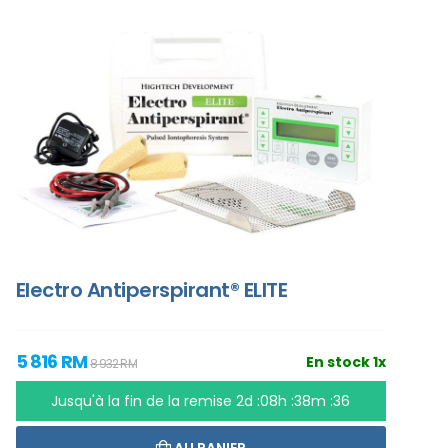
Electro Antiperspirant® ELITE
5 816 RM
En stock 1x
8 932 RM
Jusqu'à la fin de la remise
2d :08h :38m :35