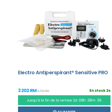
Electro Antiperspirant® Sensitive PRO
3 202 RM
En stock 2x
6 703 RM
Jusqu'à la fin de la remise
2d :08h :38m :35