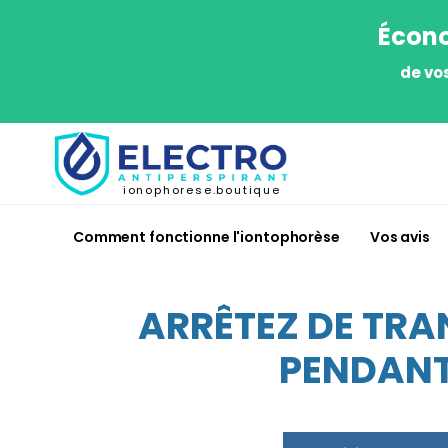
Écono
de vo
ionophorese.boutique
Comment fonctionne l'iontophorèse
Vos avis
ARRÊTEZ DE TRA
PENDANT 