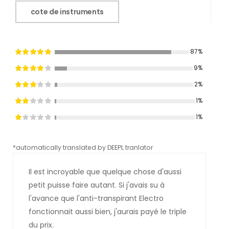
cote de instruments
87%
9%
2%
1%
1%
*automatically translated by DEEPL tranlator
*aut
Il est incroyable que quelque chose d'aussi
petit puisse faire autant. Si j'avais su à
l'avance que l'anti-transpirant Electro
fonctionnait aussi bien, j'aurais payé le triple
du prix.