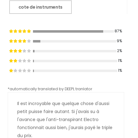
cote de instruments
87%
9%
2%
1%
1%
*automatically translated by DEEPL tranlator
*aut
Il est incroyable que quelque chose d'aussi
petit puisse faire autant. Si j'avais su à
l'avance que l'anti-transpirant Electro
fonctionnait aussi bien, j'aurais payé le triple
du prix.