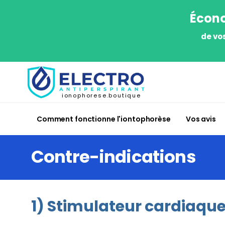
Écono
de vo
ionophorese.boutique
Comment fonctionne l'iontophorèse
Vos avis
Contre-indications
1) Stimulateur cardiaqu