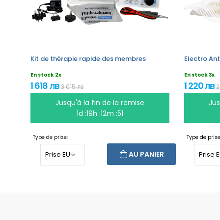
Kit de thérapie rapide des membres
Electro Ant
En stock 2x
En stock 3x
1 618 лв
1 220 лв
3 015 лв
2
Jusqu'à la fin de la remise
Jus
1d :19h :12m :51
Type de prise:
Type de prise
AU PANIER