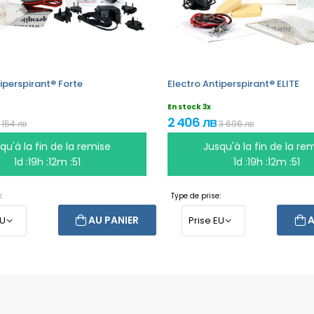
iperspirant® Forte
Electro Antiperspirant® ELITE
En stock 3x
2 406 лв
 154 лв
3 696 лв
qu'à la fin de la remise
Jusqu'à la fin de la re
1d :19h :12m :51
1d :19h :12m :51
:
Type de prise:
AU PANIER
A