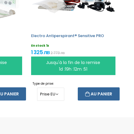
Electro Antiperspirant® Sensitive PRO
En stock 1x
1 325 лв
2 773 лв
mise
Jusqu'à la fin de la remise
1d :19h :12m :51
Type de prise:
U PANIER
AU PANIER