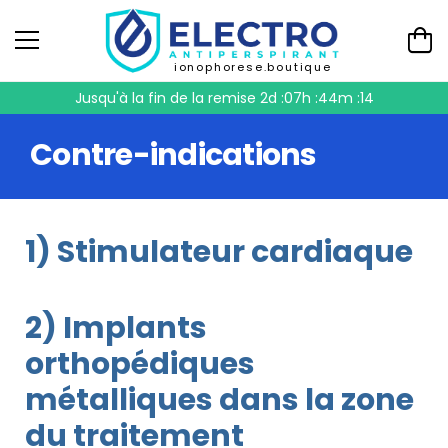
ionophorese.boutique
Jusqu'à la fin de la remise
2d :07h :44m :14
Contre-indications
1) Stimulateur cardiaque
2) Implants
orthopédiques
métalliques dans la zone
du traitement