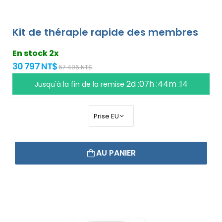
Kit de thérapie rapide des membres
En stock 2x
30 797 NT$
57 406 NT$
2d :07h :44m :14
Jusqu'à la fin de la remise
AU PANIER