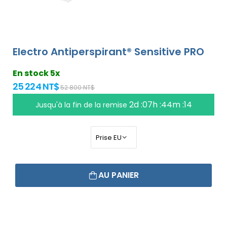
Electro Antiperspirant® Sensitive PRO
En stock 5x
25 224 NT$
52 800 NT$
2d :07h :44m :14
Jusqu'à la fin de la remise
AU PANIER