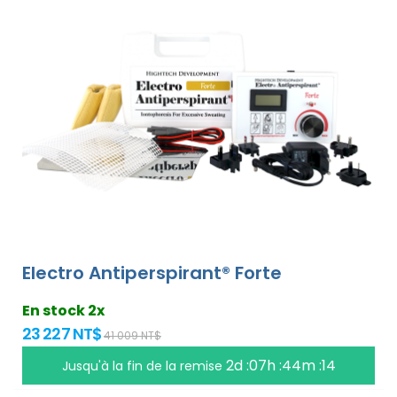
Electro Antiperspirant® Forte
En stock 2x
23 227 NT$
41 009 NT$
2d :07h :44m :14
Jusqu'à la fin de la remise