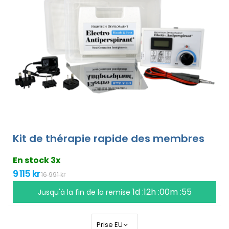
Kit de thérapie rapide des membres
En stock 3x
9 115 kr
16 991 kr
1d :12h :00m :55
Jusqu'à la fin de la remise