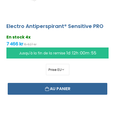
Electro Antiperspirant® Sensitive PRO
En stock 4x
7 466 kr
15 627 kr
1d :12h :00m :55
Jusqu'à la fin de la remise
AU PANIER