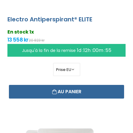
Electro Antiperspirant® ELITE
En stock 1x
13 558 kr
20 823 kr
1d :12h :00m :55
Jusqu'à la fin de la remise
AU PANIER