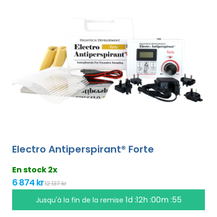
Electro Antiperspirant® Forte
En stock 2x
6 874 kr
12 137 kr
1d :12h :00m :55
Jusqu'à la fin de la remise