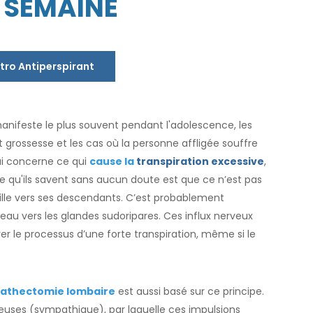
1 SEMAINE
tro Antiperspirant
 manifeste le plus souvent pendant l'adolescence, les
ossesse et les cas où la personne affligée souffre
ui concerne ce qui
cause la
transpiration excessive
,
 qu'ils savent sans aucun doute est que ce n’est pas
lle vers ses descendants. C’est probablement
au vers les glandes sudoripares. Ces influx nerveux
er le processus d’une forte transpiration, même si le
athectomie lombaire
est aussi basé sur ce principe.
rveuses (sympathique), par laquelle ces impulsions