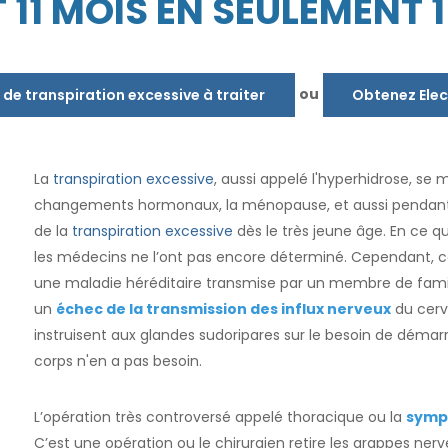
11 MOIS EN SEULEMENT 
ou
 de transpiration excessive à traiter
Obtenez Elec
La
transpiration excessive
, aussi appelé l'hyperhidrose, se
changements hormonaux, la ménopause, et aussi pendant gr
de la
transpiration excessive
dès le très jeune âge. En ce q
les médecins ne l’ont pas encore déterminé. Cependant, ce
une maladie héréditaire transmise par un membre de fami
un
échec de la transmission des influx nerveux
du cerve
instruisent aux glandes sudoripares sur le besoin de démarr
corps n'en a pas besoin.
L’opération très controversé appelé thoracique ou la
symp
C’est une opération ou le chirurgien retire les grappes ne