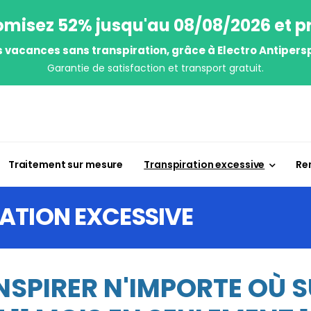
misez 52% jusqu'au 08/08/2026 et pr
s vacances sans transpiration, grâce à Electro Antipersp
Garantie de satisfaction et transport gratuit.
Traitement sur mesure
Transpiration excessive
Re
RATION EXCESSIVE
NSPIRER N'IMPORTE OÙ 