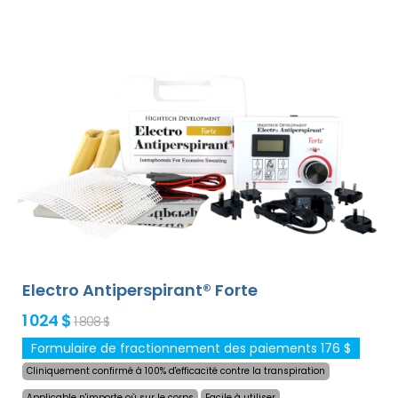
le traitement de n`importe quelle partie sensible du
corps sans gêne. Grâce à l`adaptateur secteur et à la
pile de haute capacité intégrée, vous ne serez jamais
pris au dépourvu par les piles déchargées. Solution
définitive et douce contre la transpiration excessive des
mains, des pieds et des aisselles (inclus dans le forfait
de base). Avec des adaptateurs supplémentaires, la
transpiration excessive de la tête, du front, de
l`abdomen, du dos, des fesses, de la poitrine et d`autres
parties du corps peut être traitée avec succès et
pendant longtemps.
Garantie de remboursement en
cas d`insatisfaction et expédition mondiale express
gratuite !
Electro Antiperspirant® Forte
1 024 $
1 808 $
Formulaire de fractionnement des paiements 176 $
Cliniquement confirmé à 100% d'efficacité contre la transpiration
Applicable n'importe où sur le corps
Facile à utiliser