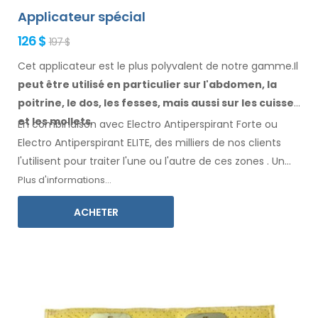
Applicateur spécial
126 $
197 $
Cet applicateur est le plus polyvalent de notre gamme.Il
peut être utilisé en particulier
sur l'abdomen, la
poitrine, le dos, les fesses,
mais aussi sur les cuisses
et les mollets
.
En combinaison avec Electro Antiperspirant Forte ou
Electro Antiperspirant ELITE, des milliers de nos clients
l'utilisent pour traiter l'une ou l'autre
de ces
zones
.
Un
mode d'emploi
dans votre langue
est inclus.
Plus d'informations...
ACHETER