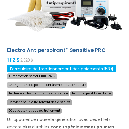
adaptateurs optionnels de notre offre. Le prix du produit
inclut déjà
une livraison express dans le monde
entier et une garantie de remboursement en cas
d`insatisfaction
. Les instructions d`utilisation sont dans
votre langue.
Electro Antiperspirant® Sensitive PRO
1 112 $
2 328 $
Formulaire de fractionnement des paiements 158 $
Alimentation secteur 100-240V
Changement de polarité entièrement automatique
Traitement des mains sans assistance
Technologie PULSée douce
Convient pour le traitement des aisselles
Début automatique du traitement
Un appareil de nouvelle génération avec des effets
encore plus durables
conçu spécialement pour les