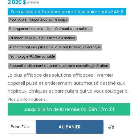
2 020 $
3 102 $
Formulaire de fractionnement des paiements 349 $
Applicable n'importe où sur le corps
Changement de polarité entièrement automatique
La machine la plus puissante au monde
Alimenté par des piles ainsi que par le réseau électrique
Technologie PULSée variable
Appareil entièrement automatique d'une nouvelle génération
La plus efficace des solutions efficaces ! Premier
appareil pulsé et entièrement automatisé destiné aux
hôpitaux, cliniques et particuliers qui va vous soulager de
la transpiration
pendant plusieurs mois après une
Plus d'informations...
seule utilisation
. Au début du traitement, vous
Jusqu'à la fin de la remise
0d :09h :17m :00
choisissez simplement la zone affectée par la
transpiration excessive et l`ordinateur fera tout pour
AU PANIER
vous.
La technologie pulsée révolutionnaire
permet