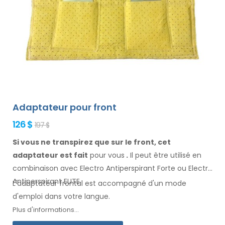
Adaptateur pour front
126 $
197 $
Si vous ne transpirez que sur le front, cet
adaptateur est fait
pour vous
.
Il
peut être
utilisé
en
combinaison
avec Electro Antiperspirant Forte ou Electro
Antiperspirant ELITE.
L'adaptateur
frontal
est accompagné d'un mode
d'emploi
dans votre langue
.
Plus d'informations...