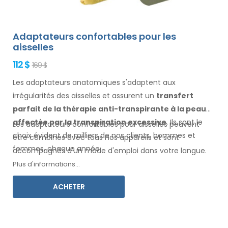
Adaptateurs confortables pour les
aisselles
112 $
169 $
Les adaptateurs anatomiques s'adaptent aux
irrégularités des aisselles
et assurent un
transfert
parfait de la thérapie anti-transpirante
à la peau
affectée par la transpiration excessive
. Ils sont le
Les adaptateurs confortables pour
aisselles
peuvent
choix évident de milliers de nos clients, hommes
et
être combinés avec
tous
nos appareils et sont
femmes
, chaque année.
accompagnés d'un mode d'
emploi
dans votre langue
.
Plus d'informations...
ACHETER