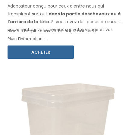
Adaptateur conçu pour ceux d'entre nous qui
transpirent surtout
dans la
partie des
cheveux
ou à
l'arrière de la tête
. Si vous avez des perles de sueur
provenant de vos cheveux
sur votre visage
et vos
Mode d'emploi dans votre langue inclus.
vêtements
, cet adaptateur, associé à Electro
Plus d'informations...
Antiperspirant Forte ou Electro Antiperspirant ELITE, est
ACHETER
fait pour vous.