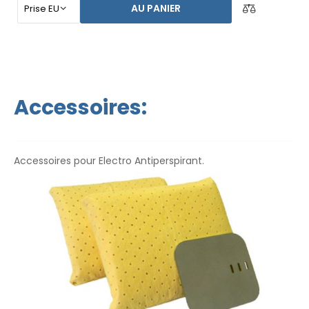
automatique, vous n`êtes pas dépendant d`une autre
AU PANIER
personne. Ayez vos mains, vos pieds et vos aisselles secs
aujourd`hui. Le prix du produit inclut déjà
une livraison
express dans le monde entier et une garantie de
remboursement en cas d`insatisfaction
. Les
instructions d`utilisation sont dans votre langue.
Accessoires:
Accessoires pour Electro Antiperspirant.