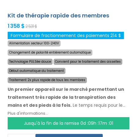
Kit de thérapie rapide des membres
1 358 $
2 531 $
Formulaire de fractionnement des paiements 214 $
Alimentation secteur 100-240V
Changement de polarité entièrement automatique
Technologie PULSée douce
Convient pour le traitement des aisselles
Début automatique du traitement
Traitement 2x plus rapide de tous les membres
Un premier appareil sur le marché permettant un
traitement très rapide de la transpiration des
mains et des pieds à la fois.
Le temps requis pour le
traitement des quatre membres a été réduit de moitié
Plus d'informations...
à un maximum de 24 minutes, et la durée et la vitesse
Jusqu'à la fin de la remise
0d :09h :17m :00
des effets sont maintenues. Avec le système