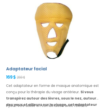
Adaptateur facial
169 $
268 $
Cet adaptateur en forme de masque anatomique est
conçu pour la thérapie du visage antérieur.
Si vous
transpirez
autour des
lèvres, sous le nez, autour
des yeux
et ailleurs
sur le visage
, cet adaptateur
Il peut être utilisé en combinaison avec l'Electro