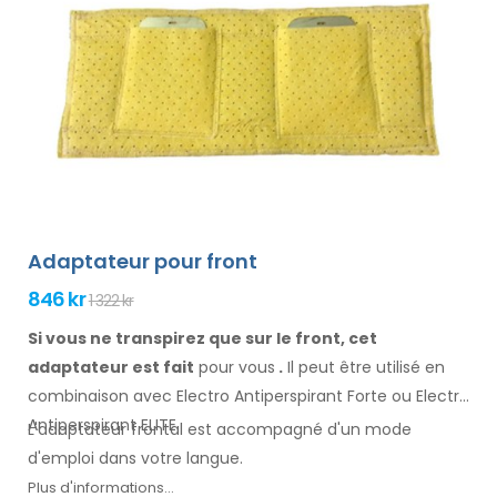
Adaptateur pour front
846 kr
1 322 kr
Si vous ne transpirez que sur le front, cet
adaptateur est fait
pour vous
.
Il
peut être
utilisé
en
combinaison
avec Electro Antiperspirant Forte ou Electro
Antiperspirant ELITE.
L'adaptateur
frontal
est accompagné d'un mode
d'emploi
dans votre langue
.
Plus d'informations...