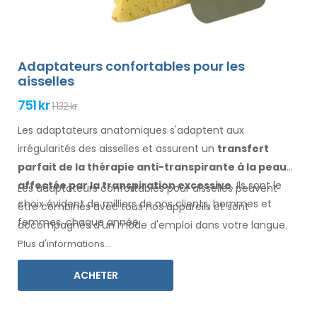
Adaptateurs confortables pour les
aisselles
751 kr
1 132 kr
Les adaptateurs anatomiques s'adaptent aux
irrégularités des aisselles
et assurent un
transfert
parfait de la thérapie anti-transpirante
à la peau
affectée par la transpiration excessive
. Ils sont le
Les adaptateurs confortables pour
aisselles
peuvent
choix évident de milliers de nos clients, hommes
et
être combinés avec
tous
nos appareils et sont
femmes
, chaque année.
accompagnés d'un mode d'
emploi
dans votre langue
.
Plus d'informations...
ACHETER