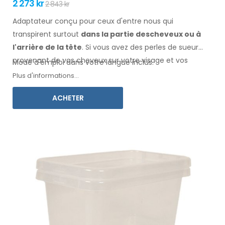
2 273 kr
2 843 kr
Adaptateur conçu pour ceux d'entre nous qui
transpirent surtout
dans la
partie des
cheveux
ou à
l'arrière de la tête
. Si vous avez des perles de sueur
provenant de vos cheveux
sur votre visage
et vos
Mode d'emploi dans votre langue inclus.
vêtements
, cet adaptateur, associé à Electro
Plus d'informations...
Antiperspirant Forte ou Electro Antiperspirant ELITE, est
ACHETER
fait pour vous.