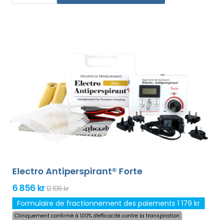
le traitement de n`importe quelle partie sensible du
corps sans gêne. Grâce à l`adaptateur secteur et à la
pile de haute capacité intégrée, vous ne serez jamais
pris au dépourvu par les piles déchargées. Solution
définitive et douce contre la transpiration excessive des
mains, des pieds et des aisselles (inclus dans le forfait
de base). Avec des adaptateurs supplémentaires, la
transpiration excessive de la tête, du front, de
l`abdomen, du dos, des fesses, de la poitrine et d`autres
parties du corps peut être traitée avec succès et
pendant longtemps.
Garantie de remboursement en
cas d`insatisfaction et expédition mondiale express
gratuite !
Electro Antiperspirant® Forte
6 856 kr
12 106 kr
Formulaire de fractionnement des paiements 1 179 kr
Cliniquement confirmé à 100% d'efficacité contre la transpiration