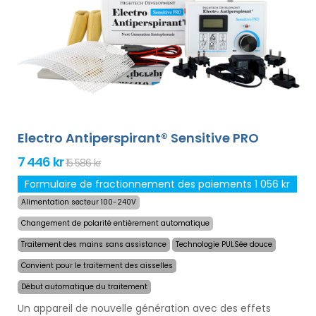
Antiperspirant Forte est compatible avec tous les
adaptateurs optionnels de notre offre. Le prix du produit
inclut déjà
une livraison express dans le monde
entier et une garantie de remboursement en cas
d`insatisfaction
. Les instructions d`utilisation sont dans
votre langue.
Electro Antiperspirant® Sensitive PRO
7 446 kr
15 586 kr
Formulaire de fractionnement des paiements 1 056 kr
Alimentation secteur 100-240V
Changement de polarité entièrement automatique
Traitement des mains sans assistance
Technologie PULSée douce
Convient pour le traitement des aisselles
Début automatique du traitement
Un appareil de nouvelle génération avec des effets