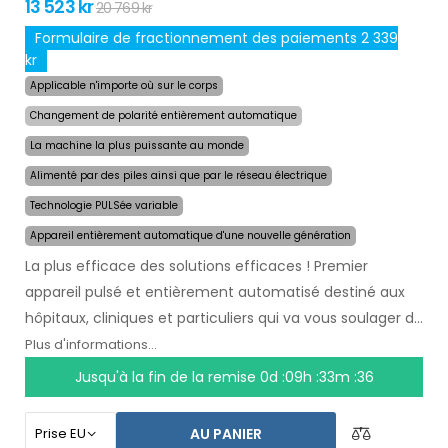
13 523 kr
20 769 kr
Formulaire de fractionnement des paiements 2 339
kr
Applicable n'importe où sur le corps
Changement de polarité entièrement automatique
La machine la plus puissante au monde
Alimenté par des piles ainsi que par le réseau électrique
Technologie PULSée variable
Appareil entièrement automatique d'une nouvelle génération
La plus efficace des solutions efficaces ! Premier
appareil pulsé et entièrement automatisé destiné aux
hôpitaux, cliniques et particuliers qui va vous soulager de
la transpiration
pendant plusieurs mois après une
Plus d'informations...
seule utilisation
. Au début du traitement, vous
Jusqu'à la fin de la remise
0d :09h :33m :35
choisissez simplement la zone affectée par la
transpiration excessive et l`ordinateur fera tout pour
AU PANIER
vous.
La technologie pulsée révolutionnaire
permet