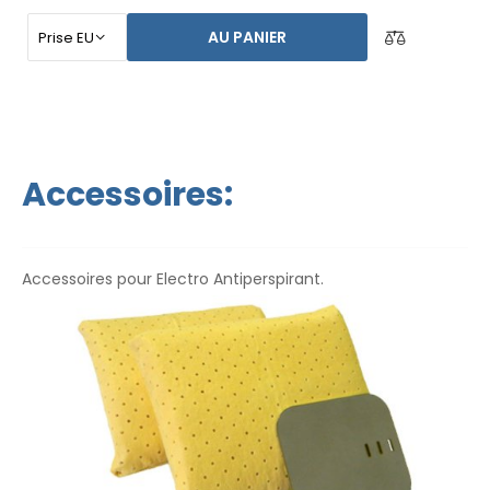
automatique, vous n`êtes pas dépendant d`une autre
AU PANIER
personne. Ayez vos mains, vos pieds et vos aisselles secs
aujourd`hui. Le prix du produit inclut déjà
une livraison
express dans le monde entier et une garantie de
remboursement en cas d`insatisfaction
. Les
instructions d`utilisation sont dans votre langue.
Accessoires:
Accessoires pour Electro Antiperspirant.