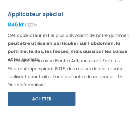
Applicateur spécial
846 kr
1 322 kr
Cet applicateur est le plus polyvalent de notre gamme.Il
peut être utilisé en particulier
sur l'abdomen, la
poitrine, le dos, les fesses,
mais aussi sur les cuisses
et les mollets
.
En combinaison avec Electro Antiperspirant Forte ou
Electro Antiperspirant ELITE, des milliers de nos clients
l'utilisent pour traiter l'une ou l'autre
de ces
zones
.
Un
mode d'emploi
dans votre langue
est inclus.
Plus d'informations...
ACHETER