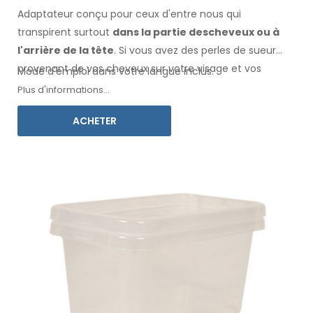
Adaptateur conçu pour ceux d'entre nous qui
transpirent surtout
dans la
partie des
cheveux
ou à
l'arrière de la tête
. Si vous avez des perles de sueur
provenant de vos cheveux
sur votre visage
et vos
Mode d'emploi dans votre langue inclus.
vêtements
, cet adaptateur, associé à Electro
Plus d'informations...
Antiperspirant Forte ou Electro Antiperspirant ELITE, est
ACHETER
fait pour vous.