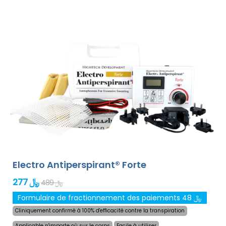
le traitement de n`importe quelle partie sensible du
corps sans gêne. Grâce à l`adaptateur secteur et à la
pile de haute capacité intégrée, vous ne serez jamais
pris au dépourvu par les piles déchargées. Solution
définitive et douce contre la transpiration excessive des
mains, des pieds et des aisselles (inclus dans le forfait
de base). Avec des adaptateurs supplémentaires, la
transpiration excessive de la tête, du front, de
l`abdomen, du dos, des fesses, de la poitrine et d`autres
parties du corps peut être traitée avec succès et
pendant longtemps.
Garantie de remboursement en
cas d`insatisfaction et expédition mondiale express
gratuite !
Electro Antiperspirant® Forte
277 ﷼
489 ﷼
Formulaire de fractionnement des paiements 48 ﷼
Cliniquement confirmé à 100% d'efficacité contre la transpiration
Applicable n'importe où sur le corps
Facile à utiliser