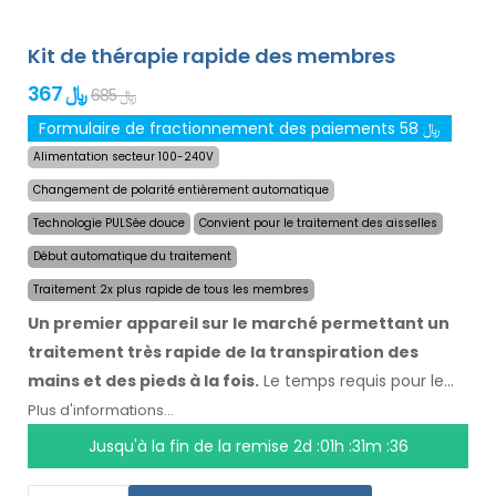
Kit de thérapie rapide des membres
367 ﷼
685 ﷼
Formulaire de fractionnement des paiements 58 ﷼
Alimentation secteur 100-240V
Changement de polarité entièrement automatique
Technologie PULSée douce
Convient pour le traitement des aisselles
Début automatique du traitement
Traitement 2x plus rapide de tous les membres
Un premier appareil sur le marché permettant un
traitement très rapide de la transpiration des
mains et des pieds à la fois.
Le temps requis pour le
traitement des quatre membres a été réduit de moitié
Plus d'informations...
à un maximum de 24 minutes, et la durée et la vitesse
Jusqu'à la fin de la remise
2d :01h :31m :35
des effets sont maintenues. Avec le système