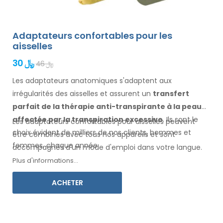
Adaptateurs confortables pour les
aisselles
30 ﷼
46 ﷼
Les adaptateurs anatomiques s'adaptent aux
irrégularités des aisselles
et assurent un
transfert
parfait de la thérapie anti-transpirante
à la peau
affectée par la transpiration excessive
. Ils sont le
Les adaptateurs confortables pour
aisselles
peuvent
choix évident de milliers de nos clients, hommes
et
être combinés avec
tous
nos appareils et sont
femmes
, chaque année.
accompagnés d'un mode d'
emploi
dans votre langue
.
Plus d'informations...
ACHETER