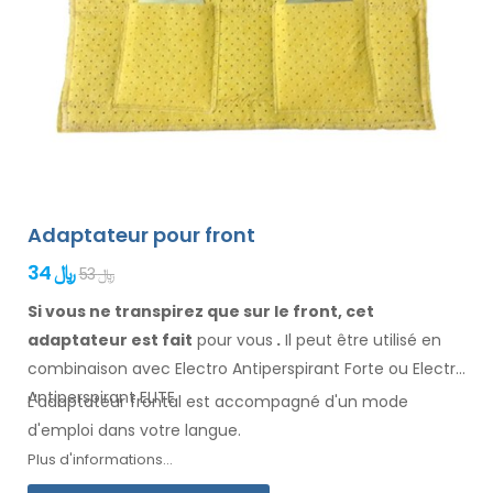
Adaptateur pour front
34 ﷼
53 ﷼
Si vous ne transpirez que sur le front, cet
adaptateur est fait
pour vous
.
Il
peut être
utilisé
en
combinaison
avec Electro Antiperspirant Forte ou Electro
Antiperspirant ELITE.
L'adaptateur
frontal
est accompagné d'un mode
d'emploi
dans votre langue
.
Plus d'informations...