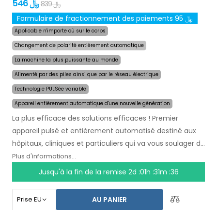
546 ﷼
839 ﷼
Formulaire de fractionnement des paiements 95 ﷼
Applicable n'importe où sur le corps
Changement de polarité entièrement automatique
La machine la plus puissante au monde
Alimenté par des piles ainsi que par le réseau électrique
Technologie PULSée variable
Appareil entièrement automatique d'une nouvelle génération
La plus efficace des solutions efficaces ! Premier
appareil pulsé et entièrement automatisé destiné aux
hôpitaux, cliniques et particuliers qui va vous soulager de
la transpiration
pendant plusieurs mois après une
Plus d'informations...
seule utilisation
. Au début du traitement, vous
Jusqu'à la fin de la remise
2d :01h :31m :35
choisissez simplement la zone affectée par la
transpiration excessive et l`ordinateur fera tout pour
AU PANIER
vous.
La technologie pulsée révolutionnaire
permet