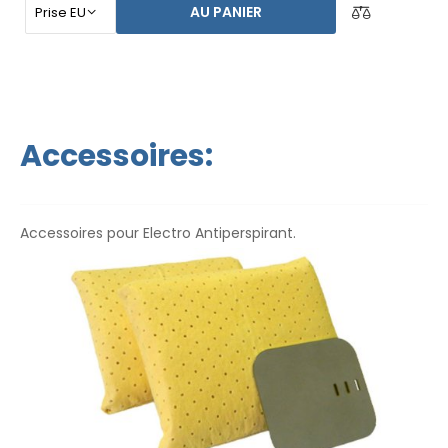
automatique, vous n`êtes pas dépendant d`une autre
AU PANIER
personne. Ayez vos mains, vos pieds et vos aisselles secs
aujourd`hui. Le prix du produit inclut déjà
une livraison
express dans le monde entier et une garantie de
remboursement en cas d`insatisfaction
. Les
instructions d`utilisation sont dans votre langue.
Accessoires:
Accessoires pour Electro Antiperspirant.