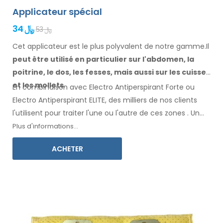
Applicateur spécial
34 ﷼
53 ﷼
Cet applicateur est le plus polyvalent de notre gamme.Il
peut être utilisé en particulier
sur l'abdomen, la
poitrine, le dos, les fesses,
mais aussi sur les cuisses
et les mollets
.
En combinaison avec Electro Antiperspirant Forte ou
Electro Antiperspirant ELITE, des milliers de nos clients
l'utilisent pour traiter l'une ou l'autre
de ces
zones
.
Un
mode d'emploi
dans votre langue
est inclus.
Plus d'informations...
ACHETER