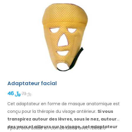
Adaptateur facial
46 ﷼
73 ﷼
Cet adaptateur en forme de masque anatomique est
conçu pour la thérapie du visage antérieur.
Si vous
transpirez
autour des
lèvres, sous le nez, autour
des yeux
et ailleurs
sur le visage
, cet adaptateur
Il peut être utilisé en combinaison avec l'Electro