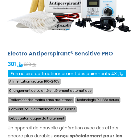
adaptateurs optionnels de notre offre. Le prix du produit
inclut déjà
une livraison express dans le monde
entier et une garantie de remboursement en cas
d`insatisfaction
. Les instructions d`utilisation sont dans
votre langue.
Electro Antiperspirant® Sensitive PRO
301 ﷼
630 ﷼
Formulaire de fractionnement des paiements 43 ﷼
Alimentation secteur 100-240V
Changement de polarité entièrement automatique
Traitement des mains sans assistance
Technologie PULSée douce
Convient pour le traitement des aisselles
Début automatique du traitement
Un appareil de nouvelle génération avec des effets
encore plus durables
conçu spécialement pour les