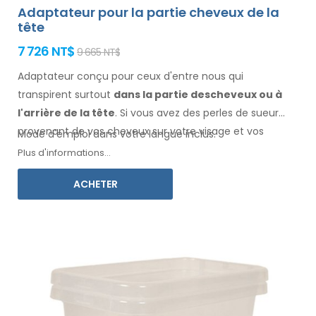
Adaptateur pour la partie cheveux de la
tête
7 726 NT$
9 665 NT$
Adaptateur conçu pour ceux d'entre nous qui
transpirent surtout
dans la
partie des
cheveux
ou à
l'arrière de la tête
. Si vous avez des perles de sueur
provenant de vos cheveux
sur votre visage
et vos
Mode d'emploi dans votre langue inclus.
vêtements
, cet adaptateur, associé à Electro
Plus d'informations...
Antiperspirant Forte ou Electro Antiperspirant ELITE, est
ACHETER
fait pour vous.