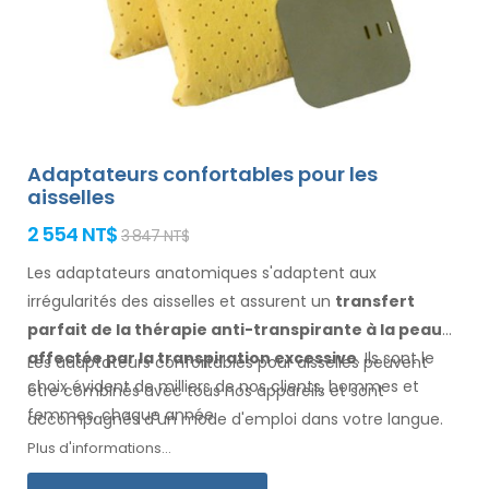
Adaptateurs confortables pour les
aisselles
2 554 NT$
3 847 NT$
Les adaptateurs anatomiques s'adaptent aux
irrégularités des aisselles
et assurent un
transfert
parfait de la thérapie anti-transpirante
à la peau
affectée par la transpiration excessive
. Ils sont le
Les adaptateurs confortables pour
aisselles
peuvent
choix évident de milliers de nos clients, hommes
et
être combinés avec
tous
nos appareils et sont
femmes
, chaque année.
accompagnés d'un mode d'
emploi
dans votre langue
.
Plus d'informations...