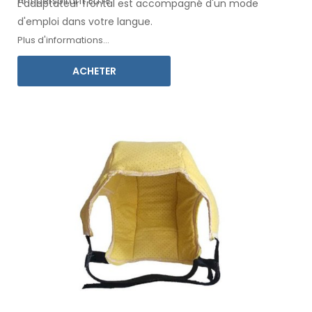
Antiperspirant ELITE.
L'adaptateur
frontal
est accompagné d'un mode
d'emploi
dans votre langue
.
Plus d'informations...
ACHETER