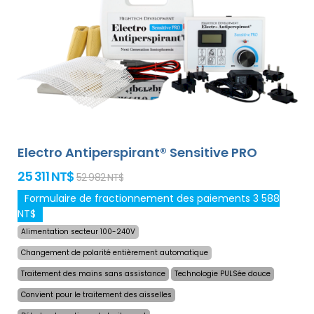
Antiperspirant Forte est compatible avec tous les
adaptateurs optionnels de notre offre. Le prix du produit
inclut déjà
une livraison express dans le monde
entier et une garantie de remboursement en cas
d`insatisfaction
. Les instructions d`utilisation sont dans
votre langue.
Electro Antiperspirant® Sensitive PRO
25 311 NT$
52 982 NT$
Formulaire de fractionnement des paiements 3 588
NT$
Alimentation secteur 100-240V
Changement de polarité entièrement automatique
Traitement des mains sans assistance
Technologie PULSée douce
Convient pour le traitement des aisselles