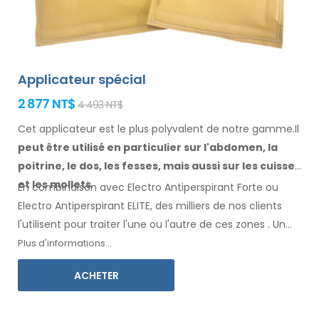
Applicateur spécial
2 877 NT$
4 493 NT$
Cet applicateur est le plus polyvalent de notre gamme.Il
peut être utilisé en particulier
sur l'abdomen, la
poitrine, le dos, les fesses,
mais aussi sur les cuisses
et les mollets
.
En combinaison avec Electro Antiperspirant Forte ou
Electro Antiperspirant ELITE, des milliers de nos clients
l'utilisent pour traiter l'une ou l'autre
de ces
zones
.
Un
mode d'emploi
dans votre langue
est inclus.
Plus d'informations...
ACHETER