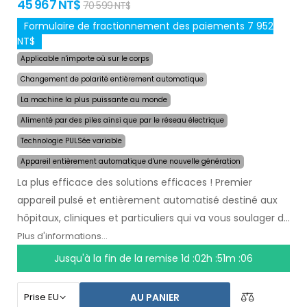
45 967 NT$
70 599 NT$
Formulaire de fractionnement des paiements 7 952
NT$
Applicable n'importe où sur le corps
Changement de polarité entièrement automatique
La machine la plus puissante au monde
Alimenté par des piles ainsi que par le réseau électrique
Technologie PULSée variable
Appareil entièrement automatique d'une nouvelle génération
La plus efficace des solutions efficaces ! Premier
appareil pulsé et entièrement automatisé destiné aux
hôpitaux, cliniques et particuliers qui va vous soulager de
la transpiration
pendant plusieurs mois après une
Plus d'informations...
seule utilisation
. Au début du traitement, vous
Jusqu'à la fin de la remise
1d :02h :51m :05
choisissez simplement la zone affectée par la
transpiration excessive et l`ordinateur fera tout pour
AU PANIER
vous.
La technologie pulsée révolutionnaire
permet