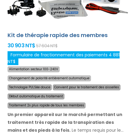
Kit de thérapie rapide des membres
30 903 NT$
57 604 NT$
Formulaire de fractionnement des paiements 4 881
NT$
Alimentation secteur 100-240V
Changement de polarité entièrement automatique
Technologie PULSée douce
Convient pour le traitement des aisselles
Début automatique du traitement
Traitement 2x plus rapide de tous les membres
Un premier appareil sur le marché permettant un
traitement très rapide de la transpiration des
mains et des pieds à la fois.
Le temps requis pour le