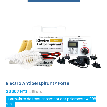
le traitement de n`importe quelle partie sensible du
corps sans gêne. Grâce à l`adaptateur secteur et à la
pile de haute capacité intégrée, vous ne serez jamais
pris au dépourvu par les piles déchargées. Solution
définitive et douce contre la transpiration excessive des
mains, des pieds et des aisselles (inclus dans le forfait
de base). Avec des adaptateurs supplémentaires, la
transpiration excessive de la tête, du front, de
l`abdomen, du dos, des fesses, de la poitrine et d`autres
parties du corps peut être traitée avec succès et
pendant longtemps.
Garantie de remboursement en
cas d`insatisfaction et expédition mondiale express
gratuite !
Electro Antiperspirant® Forte
23 307 NT$
41 151 NT$
Formulaire de fractionnement des paiements 4 008
NT$