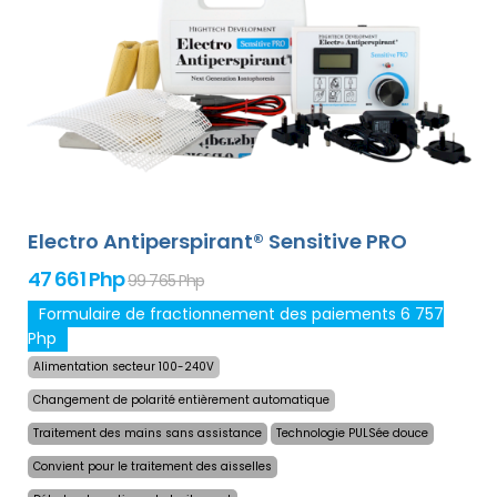
Antiperspirant Forte est compatible avec tous les
adaptateurs optionnels de notre offre. Le prix du produit
inclut déjà
une livraison express dans le monde
entier et une garantie de remboursement en cas
d`insatisfaction
. Les instructions d`utilisation sont dans
votre langue.
Electro Antiperspirant® Sensitive PRO
47 661 Php
99 765 Php
Formulaire de fractionnement des paiements 6 757
Php
Alimentation secteur 100-240V
Changement de polarité entièrement automatique
Traitement des mains sans assistance
Technologie PULSée douce
Convient pour le traitement des aisselles