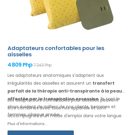
Adaptateurs confortables pour les
aisselles
4 809 Php
7 243 Php
Les adaptateurs anatomiques s'adaptent aux
irrégularités des aisselles
et assurent un
transfert
parfait de la thérapie anti-transpirante
à la peau
affectée par la transpiration excessive
. Ils sont le
Les adaptateurs confortables pour
aisselles
peuvent
choix évident de milliers de nos clients, hommes
et
être combinés avec
tous
nos appareils et sont
femmes
, chaque année.
accompagnés d'un mode d'
emploi
dans votre langue
.
Plus d'informations...