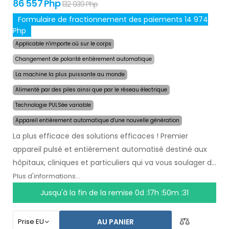
86 557 Php
132 939 Php
Formulaire de fractionnement des paiements 14 974
Php
Applicable n'importe où sur le corps
Changement de polarité entièrement automatique
La machine la plus puissante au monde
Alimenté par des piles ainsi que par le réseau électrique
Technologie PULSée variable
Appareil entièrement automatique d'une nouvelle génération
La plus efficace des solutions efficaces ! Premier
appareil pulsé et entièrement automatisé destiné aux
hôpitaux, cliniques et particuliers qui va vous soulager de
la transpiration
pendant plusieurs mois après une
Plus d'informations...
seule utilisation
. Au début du traitement, vous
Jusqu'à la fin de la remise
0d :17h :50m :31
choisissez simplement la zone affectée par la
transpiration excessive et l`ordinateur fera tout pour
AU PANIER
vous.
La technologie pulsée révolutionnaire
permet