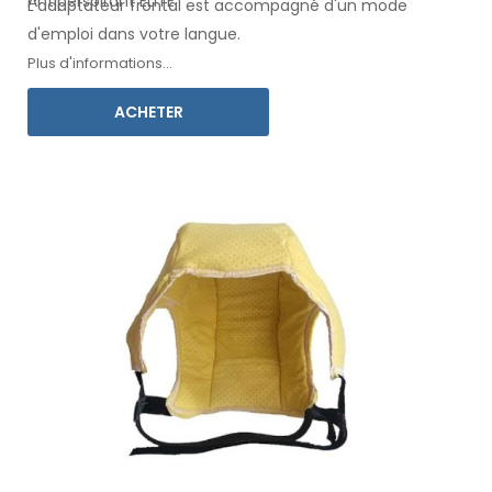
Antiperspirant ELITE.
L'adaptateur
frontal
est accompagné d'un mode
d'emploi
dans votre langue
.
Plus d'informations...
ACHETER