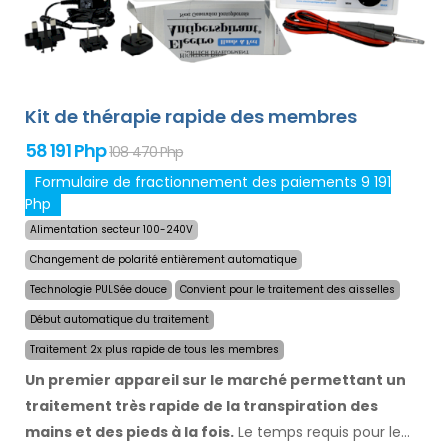
Kit de thérapie rapide des membres
58 191 Php
108 470 Php
Formulaire de fractionnement des paiements 9 191
Php
Alimentation secteur 100-240V
Changement de polarité entièrement automatique
Technologie PULSée douce
Convient pour le traitement des aisselles
Début automatique du traitement
Traitement 2x plus rapide de tous les membres
Un premier appareil sur le marché permettant un
traitement très rapide de la transpiration des
mains et des pieds à la fois.
Le temps requis pour le