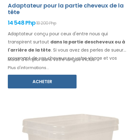
Adaptateur pour la partie cheveux de la
tête
14 548 Php
18 200 Php
Adaptateur conçu pour ceux d'entre nous qui
transpirent surtout
dans la
partie des
cheveux
ou à
l'arrière de la tête
. Si vous avez des perles de sueur
provenant de vos cheveux
sur votre visage
et vos
Mode d'emploi dans votre langue inclus.
vêtements
, cet adaptateur, associé à Electro
Plus d'informations...
Antiperspirant Forte ou Electro Antiperspirant ELITE, est
ACHETER
fait pour vous.