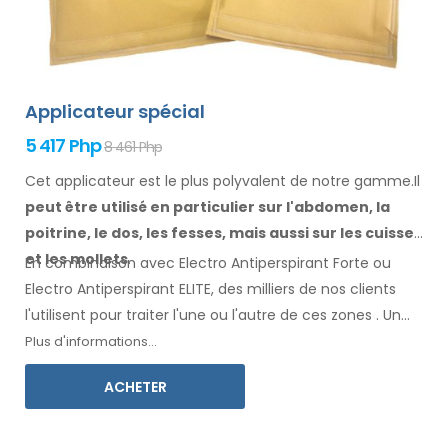
Applicateur spécial
5 417 Php
8 461 Php
Cet applicateur est le plus polyvalent de notre gamme.Il
peut être utilisé en particulier
sur l'abdomen, la
poitrine, le dos, les fesses,
mais aussi sur les cuisses
et les mollets
.
En combinaison avec Electro Antiperspirant Forte ou
Electro Antiperspirant ELITE, des milliers de nos clients
l'utilisent pour traiter l'une ou l'autre
de ces
zones
.
Un
mode d'emploi
dans votre langue
est inclus.
Plus d'informations...
ACHETER