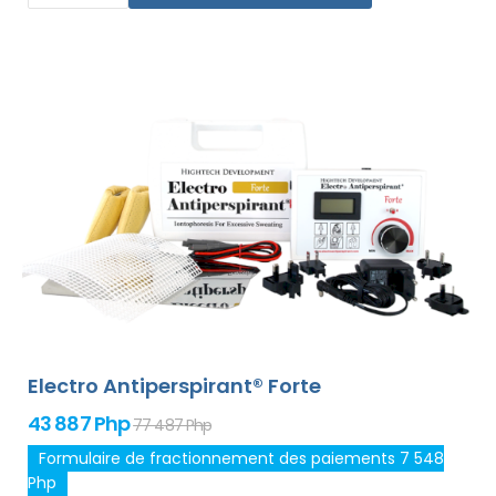
le traitement de n`importe quelle partie sensible du
corps sans gêne. Grâce à l`adaptateur secteur et à la
pile de haute capacité intégrée, vous ne serez jamais
pris au dépourvu par les piles déchargées. Solution
définitive et douce contre la transpiration excessive des
mains, des pieds et des aisselles (inclus dans le forfait
de base). Avec des adaptateurs supplémentaires, la
transpiration excessive de la tête, du front, de
l`abdomen, du dos, des fesses, de la poitrine et d`autres
parties du corps peut être traitée avec succès et
pendant longtemps.
Garantie de remboursement en
cas d`insatisfaction et expédition mondiale express
gratuite !
Electro Antiperspirant® Forte
43 887 Php
77 487 Php
Formulaire de fractionnement des paiements 7 548
Php