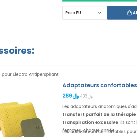
aujourd`hui. Le prix du produit incl
et une garantie de rembourseme
A
d`utilisation sont dans votre langue
soires:
 pour Electro Antiperspirant.
Adaptateurs confortables 
289 ﷼
436 ﷼
Les adaptateurs anatomiques s'adap
transfert parfait de la thérapi
transpiration excessive
. Ils son
femmes
, chaque année.
Les adaptateurs confortables pou