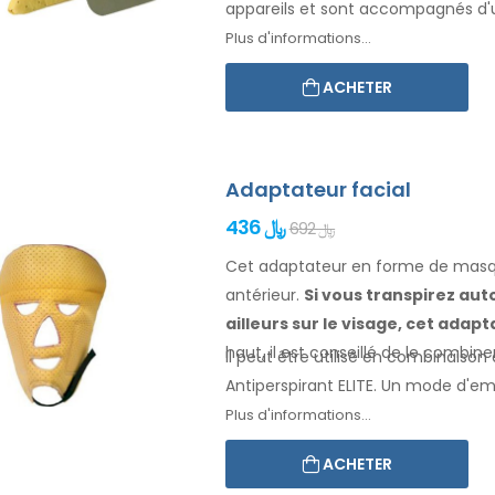
appareils et sont accompagnés d'
Plus d'informations...
ACHETER
Adaptateur facial
436 ﷼
692 ﷼
Cet adaptateur en forme de masqu
antérieur.
Si vous transpirez
aut
ailleurs
sur le visage
, cet adap
haut, il est conseillé de le combin
Il peut être utilisé en combinaison 
Antiperspirant ELITE. Un mode d'e
Plus d'informations...
ACHETER