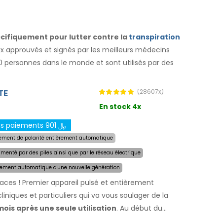
écifiquement pour lutter contre la
transpiration
aux approuvés et signés par les meilleurs médecins
00 personnes dans le monde et sont utilisés par des
TE
(28607x)
En stock 4x
Formulaire de fractionnement des paiements 901 ﷼
ment de polarité entièrement automatique
imenté par des piles ainsi que par le réseau électrique
rement automatique d'une nouvelle génération
caces ! Premier appareil pulsé et entièrement
iniques et particuliers qui va vous soulager de la
ois après une seule utilisation
. Au début du
ment la zone affectée par la transpiration excessive et