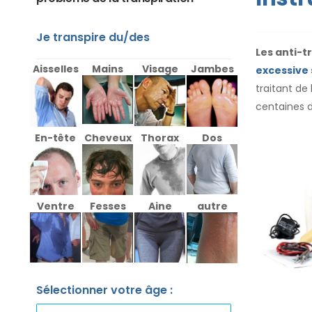
Je transpire du/des
Les anti-t
Aisselles
Mains
Visage
Jambes
excessive
traitant de
centaines 
En-tête
Cheveux
Thorax
Dos
Ventre
Fesses
Aine
autre
Sélectionner votre âge :