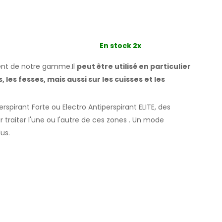
En stock 2x
lent de notre gamme.Il
peut être utilisé en particulier
s, les fesses,
mais aussi sur les cuisses
et les
spirant Forte ou Electro Antiperspirant ELITE, des
ur traiter l'une ou l'autre
de ces
zones
.
Un mode
lus.