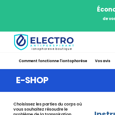
Écono
de vo
ionophorese.boutique
Comment fonctionne l'iontophorèse
Vos avis
E-SHOP
Choisissez les parties du corps où
vous souhaitez résoudre le
Instr
problème de la transpiration