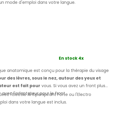
un mode d'
emploi
dans votre langue
.
En stock 4x
e anatomique est conçu pour la thérapie du visage
our des
lèvres, sous le nez, autour des yeux
et
tateur
est fait
pour
vous.
Si
vous
avez un
front plus
er
avec l'adaptateur pour
le front.
avec l'Electro Antiperspirant Forte ou l'Electro
mploi
dans votre
langue est inclus.