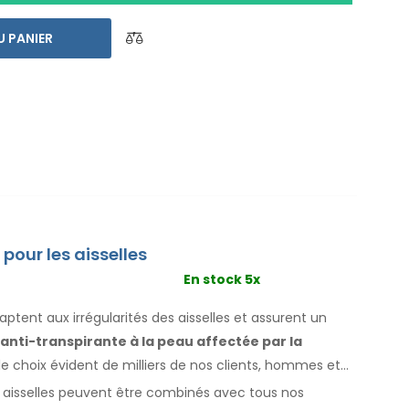
ut déjà
une livraison express dans le monde entier
nt en cas d`insatisfaction
. Les instructions
U PANIER
.
pour les aisselles
En stock 5x
tent aux irrégularités des aisselles
et assurent un
e anti-transpirante
à la peau
affectée par la
t le choix évident de milliers de nos clients, hommes
et
r
aisselles
peuvent être combinés avec
tous
nos