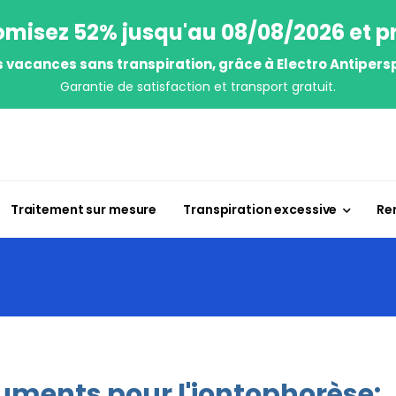
misez 52% jusqu'au 08/08/2026 et pr
s vacances sans transpiration, grâce à Electro Antipersp
Garantie de satisfaction et transport gratuit.
Traitement sur mesure
Transpiration excessive
Re
uments pour l'iontophorèse: