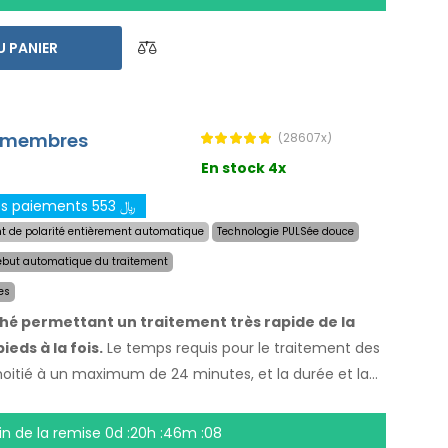
à
une livraison express dans le monde entier et
 en cas d`insatisfaction
. Les instructions
U PANIER
.
es membres
(28607x)
En stock 4x
Formulaire de fractionnement des paiements 553 ﷼
 de polarité entièrement automatique
Technologie PULSée douce
ébut automatique du traitement
es
ché permettant un traitement très rapide de la
eds à la fois.
Le temps requis pour le traitement des
itié à un maximum de 24 minutes, et la durée et la
s. Avec le système automatique, vous n`êtes pas
ez vos mains, vos pieds et vos aisselles secs
fin de la remise
0d :20h :46m :07