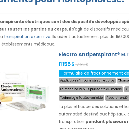
ranspirants électriques sont des dispositifs développés sp
sur toutes les parties du corps.
Il s'agit de dispositifs médic
 la
transpiration excessive
. Ils aident actuellement plus de 150.0
d'établissements médicaux.
Electro Antiperspirant® ELI
11 155 $
17 132 $
Formulaire de fractionnement de
Applicable n'importe où sur le corps
Change
La machine la plus puissante au monde
Al
Technologie PULSée variable
Appareil entiè
La plus efficace des solutions effi
automatisé destiné aux hôpitaux, cl
transpiration
pendant plusieurs m
traitement, vous choisissez simple