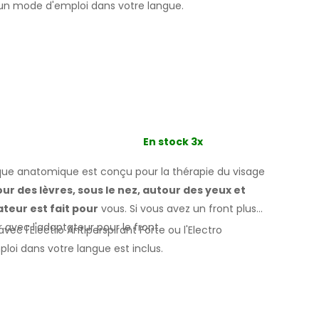
un mode d'
emploi
dans votre langue
.
En stock 3x
e anatomique est conçu pour la thérapie du visage
our des
lèvres, sous le nez, autour des yeux
et
tateur
est fait
pour
vous.
Si
vous
avez un
front plus
er
avec l'adaptateur pour
le front.
avec l'Electro Antiperspirant Forte ou l'Electro
mploi
dans votre
langue est inclus.