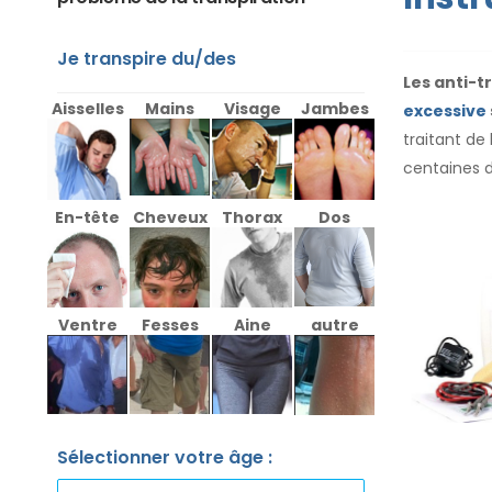
Je transpire du/des
Les anti-t
Aisselles
Mains
Visage
Jambes
excessive
traitant de
centaines 
En-tête
Cheveux
Thorax
Dos
Ventre
Fesses
Aine
autre
Sélectionner votre âge :