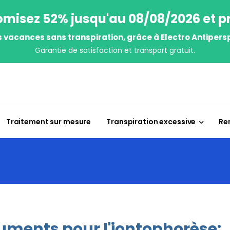
misez 52% jusqu'au 08/08/2026 et pr
s vacances sans transpiration, grâce à Electro Antipersp
Garantie de satisfaction et transport gratuit.
Traitement sur mesure
Transpiration excessive
Re
uments pour l'iontophorèse: