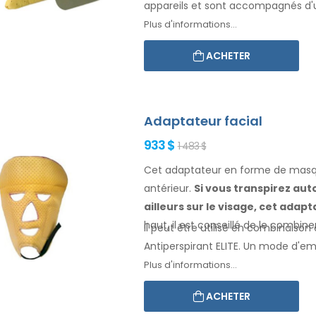
appareils et sont accompagnés d'
Plus d'informations...
ACHETER
Adaptateur facial
933 $
1 483 $
Cet adaptateur en forme de masqu
antérieur.
Si vous transpirez
aut
ailleurs
sur le visage
, cet adap
haut, il est conseillé de le combin
Il peut être utilisé en combinaison 
Antiperspirant ELITE. Un mode d'e
Plus d'informations...
ACHETER