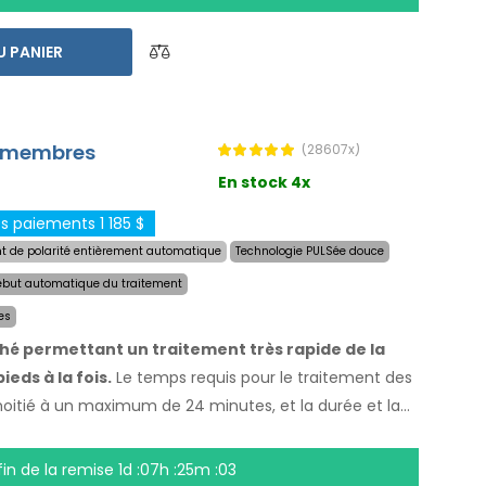
à
une livraison express dans le monde entier et
 en cas d`insatisfaction
. Les instructions
U PANIER
.
es membres
(28607x)
En stock 4x
s paiements 1 185 $
 de polarité entièrement automatique
Technologie PULSée douce
ébut automatique du traitement
es
ché permettant un traitement très rapide de la
eds à la fois.
Le temps requis pour le traitement des
itié à un maximum de 24 minutes, et la durée et la
s. Avec le système automatique, vous n`êtes pas
ez vos mains, vos pieds et vos aisselles secs
fin de la remise
1d :07h :25m :02