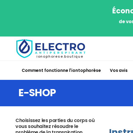
Écono
de vo
ionophorese.boutique
Comment fonctionne l'iontophorèse
Vos avis
E-SHOP
Choisissez les parties du corps où
vous souhaitez résoudre le
Instr
problème de la transpiration