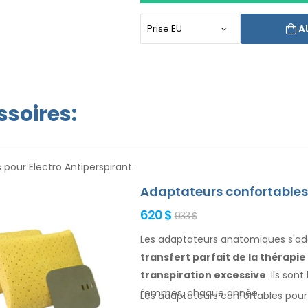
aujourd`hui. Le prix du produit incl
et une garantie de rembourseme
A
d`utilisation sont dans votre langue
soires:
 pour Electro Antiperspirant.
Adaptateurs confortables 
620 $
933 $
Les adaptateurs anatomiques s'adap
transfert parfait de la thérapi
transpiration excessive
. Ils son
femmes
, chaque année.
Les adaptateurs confortables pou