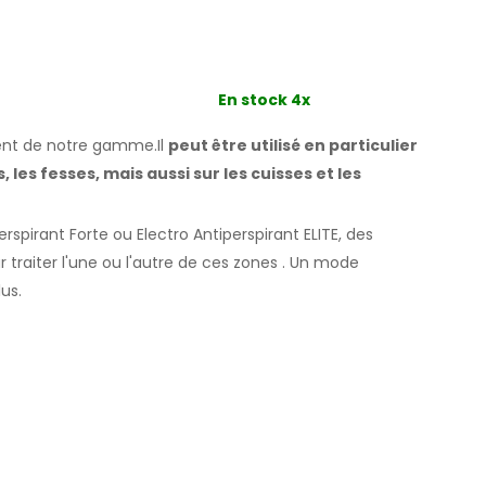
En stock 4x
lent de notre gamme.Il
peut être utilisé en particulier
s, les fesses,
mais aussi sur les cuisses
et les
spirant Forte ou Electro Antiperspirant ELITE, des
ur traiter l'une ou l'autre
de ces
zones
.
Un mode
lus.