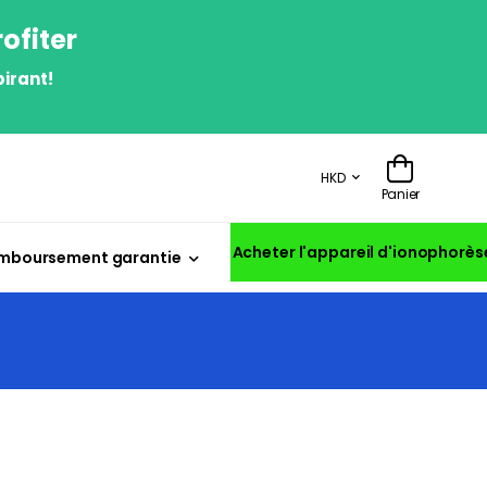
ofiter
irant!
HKD
Panier
Acheter l'appareil d'ionophorès
mboursement garantie