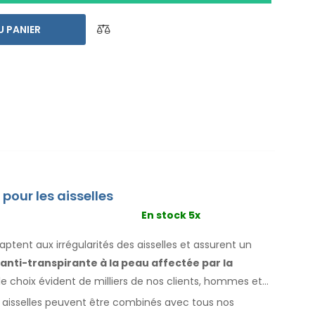
ut déjà
une livraison express dans le monde entier
nt en cas d`insatisfaction
. Les instructions
U PANIER
.
pour les aisselles
En stock 5x
tent aux irrégularités des aisselles
et assurent un
e anti-transpirante
à la peau
affectée par la
t le choix évident de milliers de nos clients, hommes
et
r
aisselles
peuvent être combinés avec
tous
nos