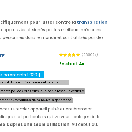
écifiquement pour lutter contre la
transpiration
aux approuvés et signés par les meilleurs médecins
00 personnes dans le monde et sont utilisés par des
TE
(28607x)
En stock 4x
s paiements 1 930 $
ment de polarité entièrement automatique
imenté par des piles ainsi que par le réseau électrique
rement automatique d'une nouvelle génération
caces ! Premier appareil pulsé et entièrement
iniques et particuliers qui va vous soulager de la
ois après une seule utilisation
. Au début du
ment la zone affectée par la transpiration excessive et