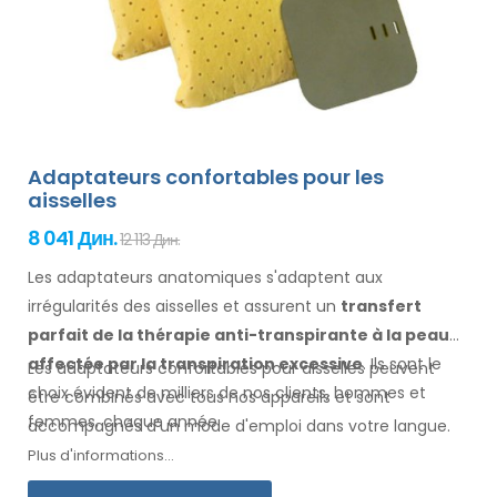
Adaptateurs confortables pour les
aisselles
8 041 Дин.
12 113 Дин.
Les adaptateurs anatomiques s'adaptent aux
irrégularités des aisselles
et assurent un
transfert
parfait de la thérapie anti-transpirante
à la peau
affectée par la transpiration excessive
. Ils sont le
Les adaptateurs confortables pour
aisselles
peuvent
choix évident de milliers de nos clients, hommes
et
être combinés avec
tous
nos appareils et sont
femmes
, chaque année.
accompagnés d'un mode d'
emploi
dans votre langue
.
Plus d'informations...