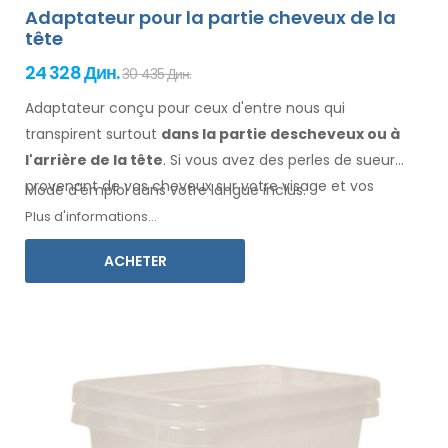
Adaptateur pour la partie cheveux de la
tête
24 328 Дин.
30 435 Дин.
Adaptateur conçu pour ceux d'entre nous qui
transpirent surtout
dans la
partie des
cheveux
ou à
l'arrière de la tête
. Si vous avez des perles de sueur
provenant de vos cheveux
sur votre visage
et vos
Mode d'emploi dans votre langue inclus.
vêtements
, cet adaptateur, associé à Electro
Plus d'informations...
Antiperspirant Forte ou Electro Antiperspirant ELITE, est
ACHETER
fait pour vous.