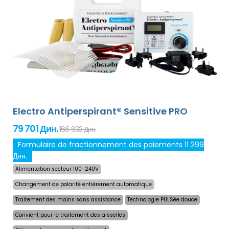
Antiperspirant Forte est compatible avec tous les
adaptateurs optionnels de notre offre. Le prix du produit
inclut déjà
une livraison express dans le monde
entier et une garantie de remboursement en cas
d`insatisfaction
. Les instructions d`utilisation sont dans
votre langue.
Electro Antiperspirant® Sensitive PRO
79 701 Дин.
166 833 Дин.
Formulaire de fractionnement des paiements 11 299
Дин.
Alimentation secteur 100-240V
Changement de polarité entièrement automatique
Traitement des mains sans assistance
Technologie PULSée douce
Convient pour le traitement des aisselles