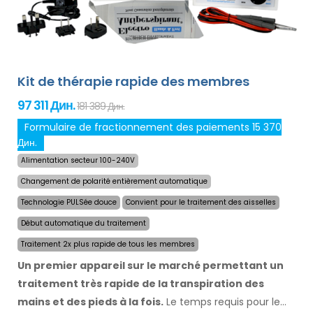
Kit de thérapie rapide des membres
97 311 Дин.
181 389 Дин.
Formulaire de fractionnement des paiements 15 370
Дин.
Alimentation secteur 100-240V
Changement de polarité entièrement automatique
Technologie PULSée douce
Convient pour le traitement des aisselles
Début automatique du traitement
Traitement 2x plus rapide de tous les membres
Un premier appareil sur le marché permettant un
traitement très rapide de la transpiration des
mains et des pieds à la fois.
Le temps requis pour le