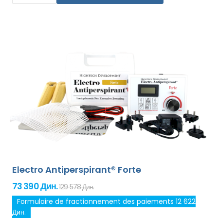
le traitement de n`importe quelle partie sensible du
corps sans gêne. Grâce à l`adaptateur secteur et à la
pile de haute capacité intégrée, vous ne serez jamais
pris au dépourvu par les piles déchargées. Solution
définitive et douce contre la transpiration excessive des
mains, des pieds et des aisselles (inclus dans le forfait
de base). Avec des adaptateurs supplémentaires, la
transpiration excessive de la tête, du front, de
l`abdomen, du dos, des fesses, de la poitrine et d`autres
parties du corps peut être traitée avec succès et
pendant longtemps.
Garantie de remboursement en
cas d`insatisfaction et expédition mondiale express
gratuite !
Electro Antiperspirant® Forte
73 390 Дин.
129 578 Дин.
Formulaire de fractionnement des paiements 12 622
Дин.