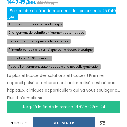
144 745 Дин.
222 309 Дин.
Formulaire de fractionnement des paiements 25 040
Дин.
Applicable n'importe où sur le corps
Changement de polarité entièrement automatique
La machine la plus puissante au monde
Alimenté par des piles ainsi que par le réseau électrique
Technologie PULSée variable
Appareil entièrement automatique d'une nouvelle génération
La plus efficace des solutions efficaces ! Premier
appareil pulsé et entièrement automatisé destiné aux
hôpitaux, cliniques et particuliers qui va vous soulager de
la transpiration
pendant plusieurs mois après une
Plus d'informations...
seule utilisation
. Au début du traitement, vous
Jusqu'à la fin de la remise
1d :03h :27m :23
choisissez simplement la zone affectée par la
transpiration excessive et l`ordinateur fera tout pour
AU PANIER
vous.
La technologie pulsée révolutionnaire
permet