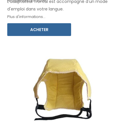
Antiperspirant ELITE.
L'adaptateur
frontal
est accompagné d'un mode
d'emploi
dans votre langue
.
Plus d'informations...
ACHETER