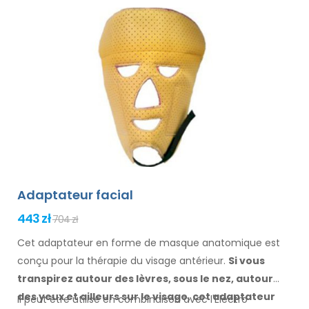
Adaptateur facial
443 zł
704 zł
Cet adaptateur en forme de masque anatomique est
conçu pour la thérapie du visage antérieur.
Si vous
transpirez
autour des
lèvres, sous le nez, autour
des yeux
et ailleurs
sur le visage
, cet adaptateur
Il peut être utilisé en combinaison avec l'Electro