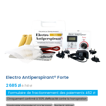
le traitement de n`importe quelle partie sensible du
corps sans gêne. Grâce à l`adaptateur secteur et à la
pile de haute capacité intégrée, vous ne serez jamais
pris au dépourvu par les piles déchargées. Solution
définitive et douce contre la transpiration excessive des
mains, des pieds et des aisselles (inclus dans le forfait
de base). Avec des adaptateurs supplémentaires, la
transpiration excessive de la tête, du front, de
l`abdomen, du dos, des fesses, de la poitrine et d`autres
parties du corps peut être traitée avec succès et
pendant longtemps.
Garantie de remboursement en
cas d`insatisfaction et expédition mondiale express
gratuite !
Electro Antiperspirant® Forte
2 685 zł
4 741 zł
Formulaire de fractionnement des paiements 462 zł
Cliniquement confirmé à 100% d'efficacité contre la transpiration
Applicable n'importe où sur le corps
Facile à utiliser