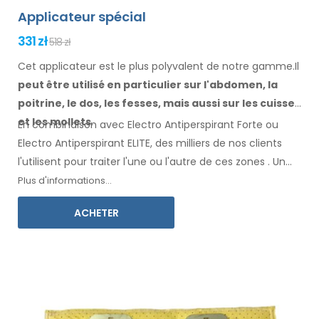
Applicateur spécial
331 zł
518 zł
Cet applicateur est le plus polyvalent de notre gamme.Il
peut être utilisé en particulier
sur l'abdomen, la
poitrine, le dos, les fesses,
mais aussi sur les cuisses
et les mollets
.
En combinaison avec Electro Antiperspirant Forte ou
Electro Antiperspirant ELITE, des milliers de nos clients
l'utilisent pour traiter l'une ou l'autre
de ces
zones
.
Un
mode d'emploi
dans votre langue
est inclus.
Plus d'informations...
ACHETER