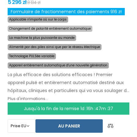
5 296 zł
8 134 zł
Formulaire de fractionnement des paiements 916 zł
Applicable n'importe où sur le corps
Changement de polarité entièrement automatique
La machine la plus puissante au monde
Alimenté par des piles ainsi que par le réseau électrique
Technologie PULSée variable
Appareil entièrement automatique d'une nouvelle génération
La plus efficace des solutions efficaces ! Premier
appareil pulsé et entièrement automatisé destiné aux
hôpitaux, cliniques et particuliers qui va vous soulager de
la transpiration
pendant plusieurs mois après une
Plus d'informations...
seule utilisation
. Au début du traitement, vous
Jusqu'à la fin de la remise
1d :16h :47m :37
choisissez simplement la zone affectée par la
transpiration excessive et l`ordinateur fera tout pour
AU PANIER
vous.
La technologie pulsée révolutionnaire
permet