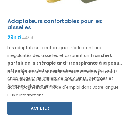
Adaptateurs confortables pour les
aisselles
294 zł
443 zł
Les adaptateurs anatomiques s'adaptent aux
irrégularités des aisselles
et assurent un
transfert
parfait de la thérapie anti-transpirante
à la peau
affectée par la transpiration excessive
. Ils sont le
Les adaptateurs confortables pour
aisselles
peuvent
choix évident de milliers de nos clients, hommes
et
être combinés avec
tous
nos appareils et sont
femmes
, chaque année.
accompagnés d'un mode d'
emploi
dans votre langue
.
Plus d'informations...
ACHETER