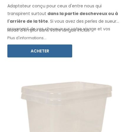
Adaptateur conçu pour ceux d'entre nous qui
transpirent surtout
dans la
partie des
cheveux
ou à
l'arrière de la tête
. Si vous avez des perles de sueur
provenant de vos cheveux
sur votre visage
et vos
Mode d'emploi dans votre langue inclus.
vêtements
, cet adaptateur, associé à Electro
Plus d'informations...
Antiperspirant Forte ou Electro Antiperspirant ELITE, est
ACHETER
fait pour vous.