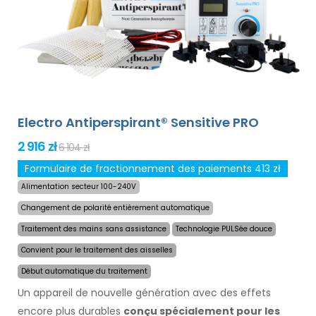
adaptateurs optionnels de notre offre. Le prix du produit
inclut déjà
une livraison express dans le monde
entier et une garantie de remboursement en cas
d`insatisfaction
. Les instructions d`utilisation sont dans
votre langue.
Electro Antiperspirant® Sensitive PRO
2 916 zł
6 104 zł
Formulaire de fractionnement des paiements 413 zł
Alimentation secteur 100-240V
Changement de polarité entièrement automatique
Traitement des mains sans assistance
Technologie PULSée douce
Convient pour le traitement des aisselles
Début automatique du traitement
Un appareil de nouvelle génération avec des effets
encore plus durables
conçu spécialement pour les