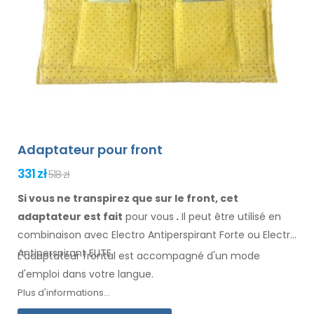
Adaptateur pour front
331 zł
518 zł
Si vous ne transpirez que sur le front, cet
adaptateur est fait
pour vous
.
Il
peut être
utilisé
en
combinaison
avec Electro Antiperspirant Forte ou Electro
Antiperspirant ELITE.
L'adaptateur
frontal
est accompagné d'un mode
d'emploi
dans votre langue
.
Plus d'informations...