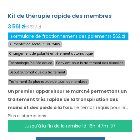
Kit de thérapie rapide des membres
3 561 zł
6 637 zł
Formulaire de fractionnement des paiements 562 zł
Alimentation secteur 100-240V
Changement de polarité entièrement automatique
Technologie PULSée douce
Convient pour le traitement des aisselles
Début automatique du traitement
Traitement 2x plus rapide de tous les membres
Un premier appareil sur le marché permettant un
traitement très rapide de la transpiration des
mains et des pieds à la fois.
Le temps requis pour le
traitement des quatre membres a été réduit de moitié
Plus d'informations...
à un maximum de 24 minutes, et la durée et la vitesse
Jusqu'à la fin de la remise
1d :16h :47m :37
des effets sont maintenues. Avec le système