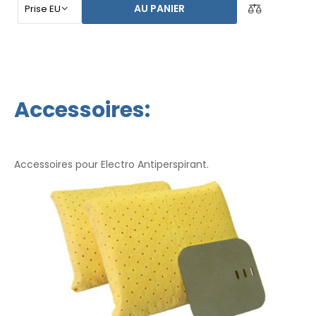
automatique, vous n`êtes pas dépendant d`une autre
AU PANIER
personne. Ayez vos mains, vos pieds et vos aisselles secs
aujourd`hui. Le prix du produit inclut déjà
une livraison
express dans le monde entier et une garantie de
remboursement en cas d`insatisfaction
. Les
instructions d`utilisation sont dans votre langue.
Accessoires:
Accessoires pour Electro Antiperspirant.