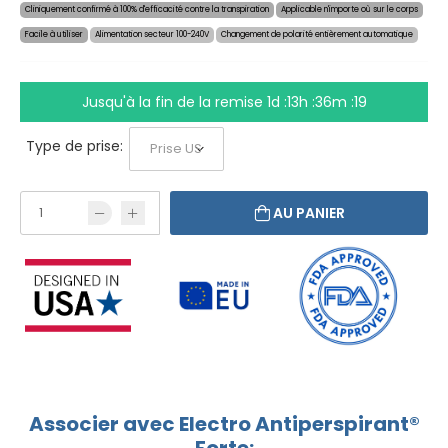
Cliniquement confirmé à 100% d'efficacité contre la transpiration
Applicable n'importe où sur le corps
Facile à utiliser
Alimentation secteur 100-240V
Changement de polarité entièrement automatique
Jusqu'à la fin de la remise
1d :13h :36m :18
Type de prise:
AU PANIER
Associer avec Electro Antiperspirant®
Forte: