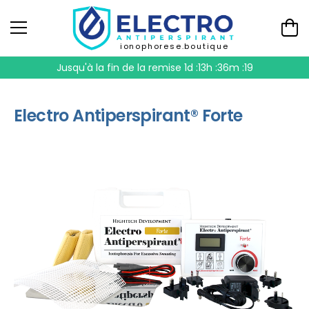
ionophorese.boutique
Jusqu'à la fin de la remise
1d :13h :36m :18
Electro Antiperspirant® Forte