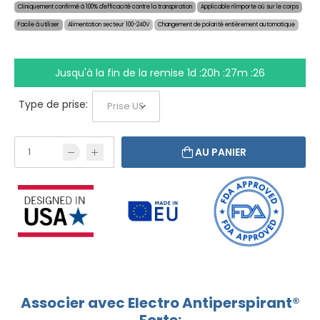
Cliniquement confirmé à 100% d'efficacité contre la transpiration
Applicable n'importe où sur le corps
Facile à utiliser
Alimentation secteur 100-240V
Changement de polarité entièrement automatique
Jusqu'à la fin de la remise
1d :20h :27m :26
Type de prise:
AU PANIER
Associer avec Electro Antiperspirant®
Forte: