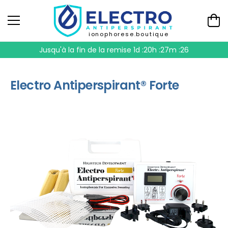
ionophorese.boutique
Jusqu'à la fin de la remise
1d :20h :27m :26
Electro Antiperspirant® Forte