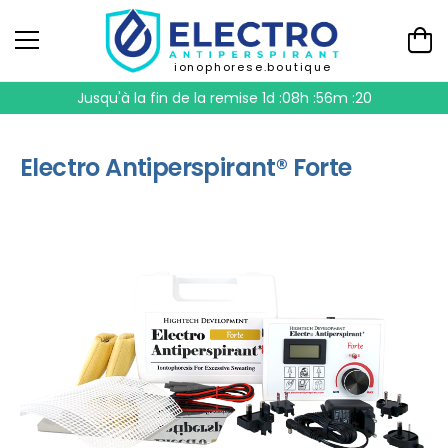
ionophorese.boutique
Jusqu'à la fin de la remise
1d :08h :56m :20
Electro Antiperspirant® Forte