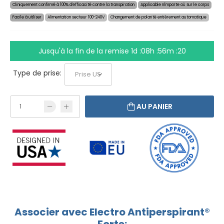
Cliniquement confirmé à 100% d'efficacité contre la transpiration
Applicable n'importe où sur le corps
Facile à utiliser
Alimentation secteur 100-240V
Changement de polarité entièrement automatique
Jusqu'à la fin de la remise
1d :08h :56m :20
Type de prise:
AU PANIER
Associer avec Electro Antiperspirant®
Forte: