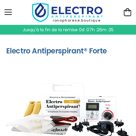
ionophorese.boutique
Jusqu'à la fin de la remise
0d :07h :26m :35
Electro Antiperspirant® Forte