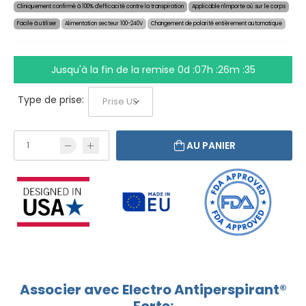
Cliniquement confirmé à 100% d'efficacité contre la transpiration
Applicable n'importe où sur le corps
Facile à utiliser
Alimentation secteur 100-240V
Changement de polarité entièrement automatique
Jusqu'à la fin de la remise
0d :07h :26m :35
Type de prise:
AU PANIER
Associer avec Electro Antiperspirant®
Forte: