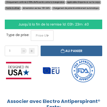
Cliniquement confirmé à 100% d'efficacité contre la transpiration
Applicable n'importe où sur le corps
Facile à utiliser
Alimentation secteur 100-240V
Changement de polarité entièrement automatique
Jusqu'à la fin de la remise
1d :03h :23m :39
Type de prise:
AU PANIER
Associer avec Electro Antiperspirant®
Forte: