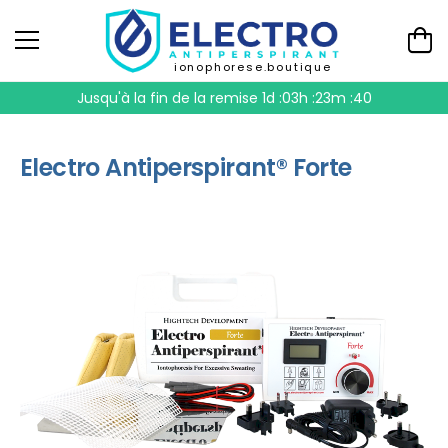
ionophorese.boutique
Jusqu'à la fin de la remise
1d :03h :23m :39
Electro Antiperspirant® Forte