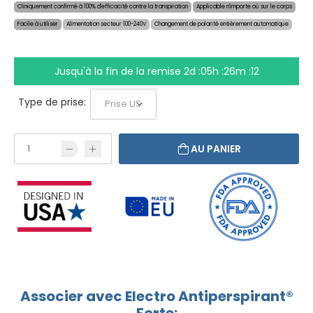
Cliniquement confirmé à 100% d'efficacité contre la transpiration
Applicable n'importe où sur le corps
Facile à utiliser
Alimentation secteur 100-240V
Changement de polarité entièrement automatique
Jusqu'à la fin de la remise
2d :05h :26m :11
Type de prise:
AU PANIER
Associer avec Electro Antiperspirant®
Forte: