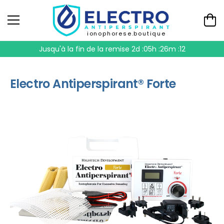
ionophorese.boutique
Jusqu'à la fin de la remise
2d :05h :26m :11
Electro Antiperspirant® Forte