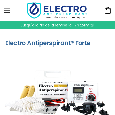
ionophorese.boutique
Jusqu'à la fin de la remise
1d :17h :24m :20
Electro Antiperspirant® Forte