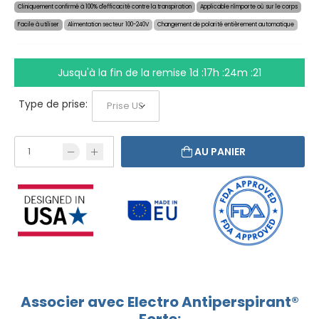
Cliniquement confirmé à 100% d'efficacité contre la transpiration
Applicable n'importe où sur le corps
Facile à utiliser
Alimentation secteur 100-240V
Changement de polarité entièrement automatique
Jusqu'à la fin de la remise
1d :17h :24m :20
Type de prise:
AU PANIER
Associer avec Electro Antiperspirant®
Forte: