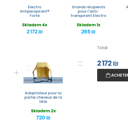
Electro
Grands récipients
Antiperspirant®
pour l'anti-
Forte
transpirant Electro
Skladem 4x
Skladem 1x
2 172 ₪
265 ₪
Total
2 172
₪
ACHETER
Ajouter à la commande
Adaptateur pour la
partie cheveux de la
tête
Skladem 2x
720 ₪