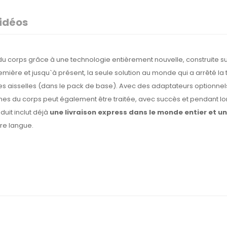
idéos
 du corps grâce à une technologie entièrement nouvelle, construite s
remière et jusqu`à présent, la seule solution au monde qui a arrêté la
des aisselles (dans le pack de base). Avec des adaptateurs optionnels, 
ones du corps peut également être traitée, avec succès et pendant l
duit inclut déjà
une livraison express dans le monde entier et 
tre langue.