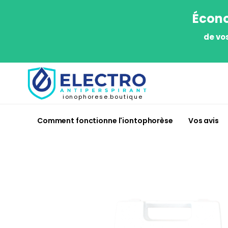
Écono
de vo
ionophorese.boutique
Comment fonctionne l'iontophorèse
Vos avis