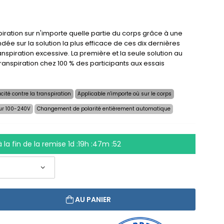
iration sur n'importe quelle partie du corps grâce à une
dée sur la solution la plus efficace de ces dix dernières
anspiration excessive. La première et la seule solution au
ranspiration chez 100 % des participants aux essais
cité contre la transpiration
Applicable n'importe où sur le corps
ur 100-240V
Changement de polarité entièrement automatique
à la fin de la remise
1d :19h :47m :51
AU PANIER