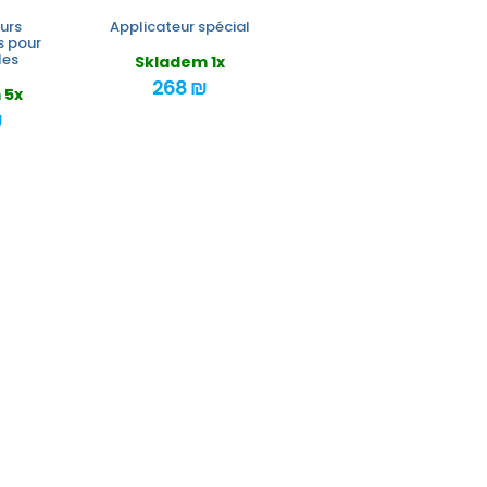
urs
Applicateur spécial
s pour
les
Skladem 1x
268 ₪
 5x
₪