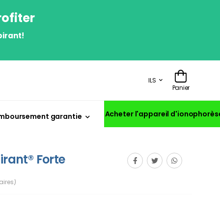
ofiter
irant!
ILS
Panier
Acheter l'appareil d'ionophorès
mboursement garantie
irant® Forte
ires)