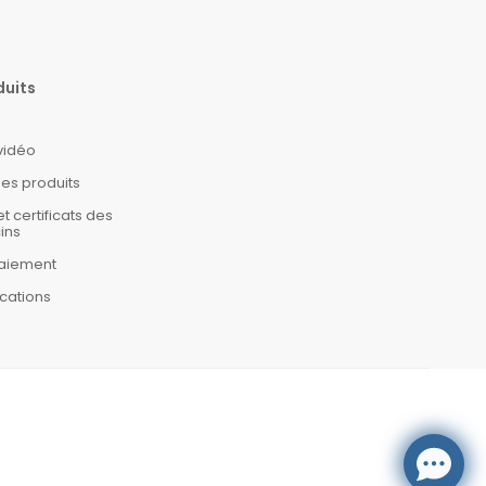
duits
 vidéo
es produits
certificats des
ins
aiement
cations