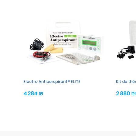
Electro Antiperspirant® ELITE
Kit de th
4 284 ₪
2 880 ₪