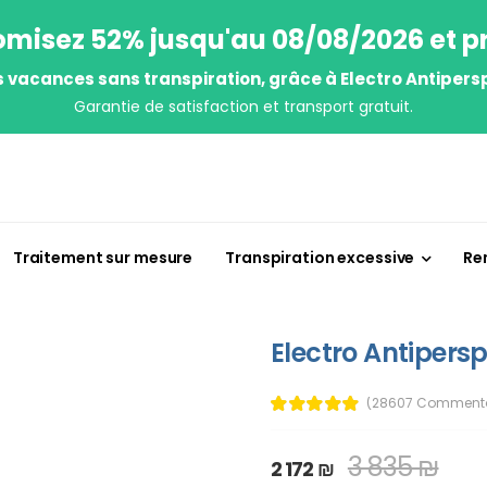
misez 52% jusqu'au 08/08/2026 et pr
s vacances sans transpiration, grâce à Electro Antipersp
Garantie de satisfaction et transport gratuit.
Traitement sur mesure
Transpiration excessive
Re
Electro Antipersp
(28607 Commenta
3 835 ₪
2 172 ₪