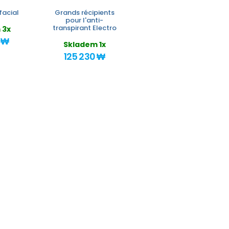
facial
Grands récipients
pour l'anti-
transpirant Electro
 3x
 ₩
Skladem 1x
125 230 ₩