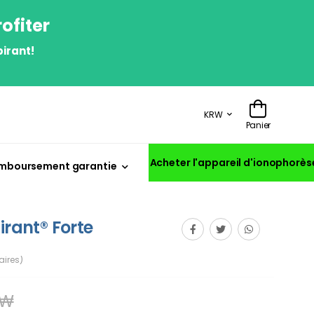
ofiter
irant!
KRW
Panier
Acheter l'appareil d'ionophorès
mboursement garantie
irant® Forte
ires)
 ₩