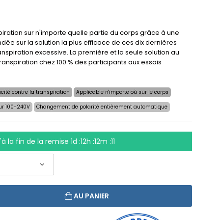
iration sur n'importe quelle partie du corps grâce à une
dée sur la solution la plus efficace de ces dix dernières
anspiration excessive. La première et la seule solution au
ranspiration chez 100 % des participants aux essais
cité contre la transpiration
Applicable n'importe où sur le corps
ur 100-240V
Changement de polarité entièrement automatique
à la fin de la remise
1d :12h :12m :10
AU PANIER