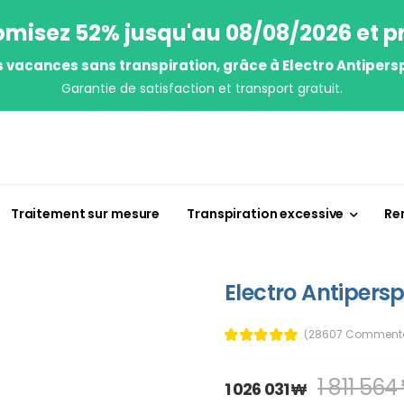
misez 52% jusqu'au 08/08/2026 et pr
s vacances sans transpiration, grâce à Electro Antipersp
Garantie de satisfaction et transport gratuit.
Traitement sur mesure
Transpiration excessive
Re
Electro Antipersp
(28607 Commenta
1 811 564
1 026 031 ₩