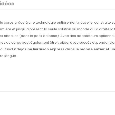
idéos
 du corps grâce à une technologie entièrement nouvelle, construite s
remière et jusqu`à présent, la seule solution au monde qui a arrêté la
des aisselles (dans le pack de base). Avec des adaptateurs optionnels, 
ones du corps peut également être traitée, avec succès et pendant l
duit inclut déjà
une livraison express dans le monde entier et 
tre langue.