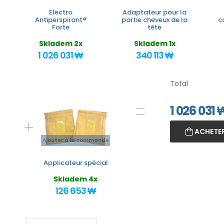
Electro
Adaptateur pour la
Antiperspirant®
partie cheveux de la
c
Forte
tête
Skladem 2x
Skladem 1x
1 026 031 ₩
340 113 ₩
Total
1 026 031
ACHETER
Ajouter à la commande
Applicateur spécial
Skladem 4x
126 653 ₩