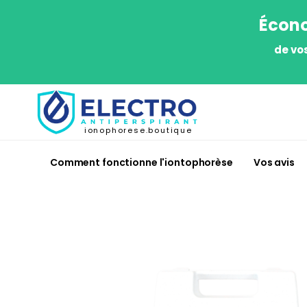
Écono
de vo
ionophorese.boutique
Comment fonctionne l'iontophorèse
Vos avis