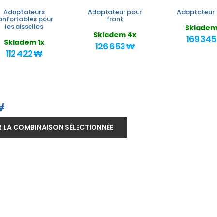
Adaptateurs
Adaptateur pour
Adaptateur 
onfortables pour
front
les aisselles
Skladem
Skladem 4x
169 345
Skladem 1x
126 653 ₩
112 422 ₩
₩
 LA COMBINAISON SÉLECTIONNÉE