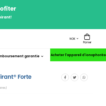
ofiter
irant!
NOK
Panier
Acheter l'appareil d'ionophorès
mboursement garantie
irant® Forte
ires)