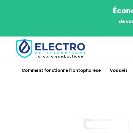
Écono
de vo
ionophorese.boutique
Comment fonctionne l'iontophorèse
Vos avis