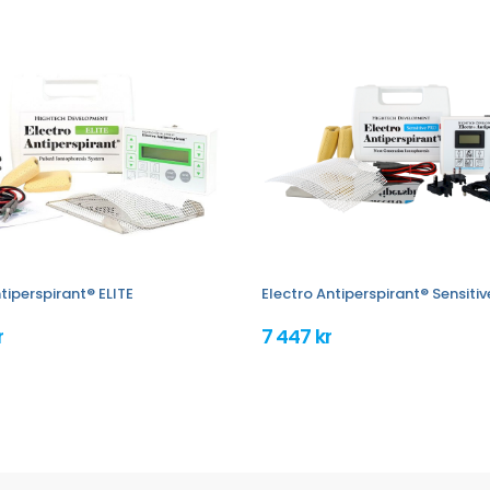
tiperspirant® ELITE
Electro Antiperspirant® Sensiti
r
7 447 kr