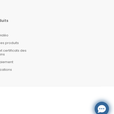
duits
 vidéo
es produits
certificats des
ins
aiement
cations