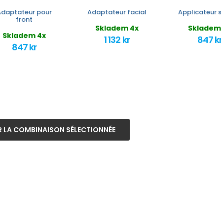
Adaptateur pour
Adaptateur facial
Applicateur 
front
Skladem 4x
Skladem
Skladem 4x
1 132 kr
847 k
847 kr
 LA COMBINAISON SÉLECTIONNÉE