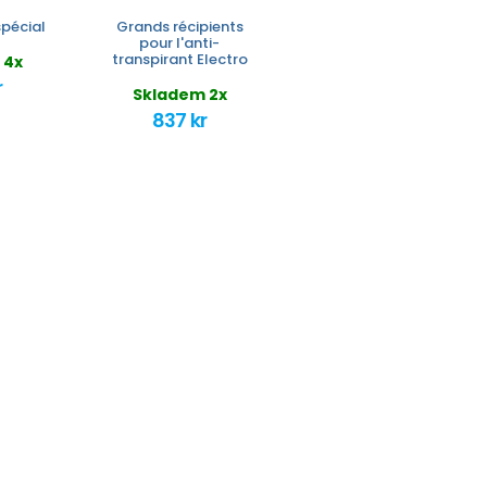
spécial
Grands récipients
pour l'anti-
transpirant Electro
 4x
r
Skladem 2x
837 kr