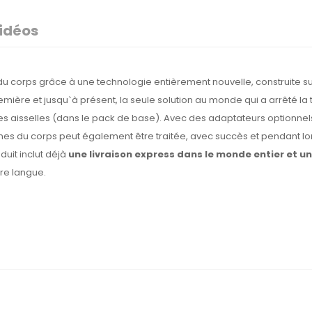
idéos
 du corps grâce à une technologie entièrement nouvelle, construite s
remière et jusqu`à présent, la seule solution au monde qui a arrêté la
des aisselles (dans le pack de base). Avec des adaptateurs optionnels, 
ones du corps peut également être traitée, avec succès et pendant l
duit inclut déjà
une livraison express dans le monde entier et 
tre langue.