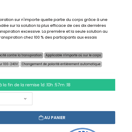
iration sur n'importe quelle partie du corps grâce à une
dée sur la solution la plus efficace de ces dix dernières
anspiration excessive. La première et la seule solution au
ranspiration chez 100 % des participants aux essais
cité contre la transpiration
Applicable n'importe où sur le corps
ur 100-240V
Changement de polarité entièrement automatique
à la fin de la remise
1d :10h :57m :17
AU PANIER