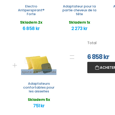
Electro
Adaptateur pour la
Antiperspirant®
partie cheveux de la
Forte
tête
Skladem 2x
Skladem 1x
6 858 kr
2 273 kr
Total
6 858
kr
ACHETER
Ajouter à la commande
Adaptateurs
confortables pour
les aisselles
Skladem 5x
751 kr